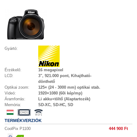
Gyártó:
Érzékelő:
16 megapixel
LCD:
3", 921.000 pont, Kihajtható-
dönthető
Optikai zoom:
125× (24 - 3000 mm) optikai stab.
Videó:
1920×1080 (60i kép/mp)
Áramforrás:
Li akku+töltő (Alaptartozék)
Memória:
SD-XC, SD-HC, SD
TERMÉKVERZIÓK
CoolPix P1100
444 900 Ft