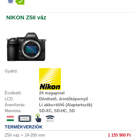
NIKON Z5II váz
Gyártó:
Érzékelő:
24 megapixel
LCD:
Dönthető, érintőképernyő
Áramforrás:
Li akku+töltő (Alaptartozék)
Memória:
SD-XC, SD-HC, SD
TERMÉKVERZIÓK
Z5II váz + 24-200 mm
1 155 900 Ft