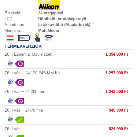
Érzékelő:
24 megapixel
LCD:
Dönthető, érintőképernyő
Áramforrás:
Li akku+töltő (Alaptartozék)
Memória:
MultiMedia
TERMÉKVERZIÓK
Z6 II Essential Movie szett
1 394 900 Ft
Z6 II váz + 24-120 f/4S MM Kit
1 297 000 Ft
Z6 II váz + 24-200 mm
1 243 500 Ft
Z6 II váz + 24-70 mm
949 900 Ft
Z6 II váz
824 990 Ft