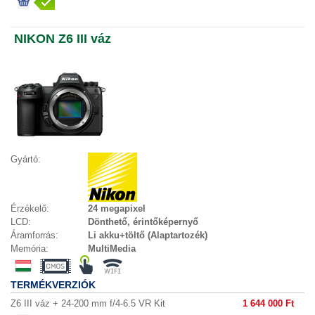
NIKON Z6 III váz
Gyártó:
Érzékelő:
24 megapixel
LCD:
Dönthető, érintőképernyő
Áramforrás:
Li akku+töltő (Alaptartozék)
Memória:
MultiMedia
TERMÉKVERZIÓK
Z6 III váz + 24-200 mm f/4-6.5 VR Kit
1 644 000 Ft