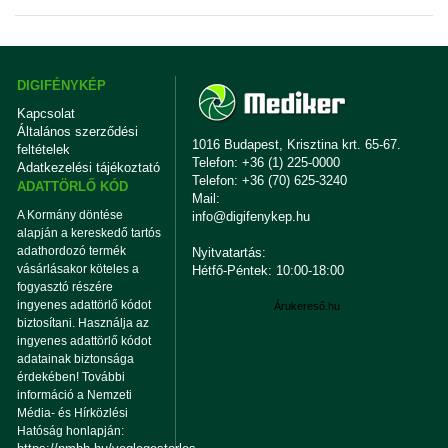
DIGIFÉNYKÉP
Kapcsolat
Általános szerződési
1016 Budapest, Krisztina krt. 65-67.
feltételek
Telefon: +36 (1) 225-0000
Adatkezelési tájékoztató
Telefon: +36 (70) 625-3240
ADATTÖRLŐ KÓD
Mail:
A Kormány döntése
info@digifenykep.hu
alapján a kereskedő tartós
adathordozó termék
Nyitvatartás:
vásárlásakor köteles a
Hétfő-Péntek: 10:00-18:00
fogyasztó részére
ingyenes adattörlő kódot
Árukereső.hu
biztosítani. Használja az
ingyenes adattörlő kódot
adatainak biztonsága
érdekében! További
információ a Nemzeti
Média- és Hírközlési
Hatóság honlapján: