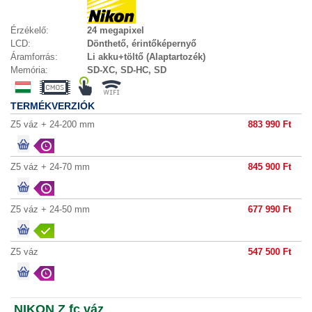
Érzékelő:
24 megapixel
LCD:
Dönthető, érintőképernyő
Áramforrás:
Li akku+töltő (Alaptartozék)
Memória:
SD-XC, SD-HC, SD
TERMÉKVERZIÓK
Z5 váz + 24-200 mm
883 990 Ft
Z5 váz + 24-70 mm
845 900 Ft
Z5 váz + 24-50 mm
677 990 Ft
Z5 váz
547 500 Ft
NIKON Z fc váz