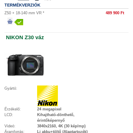
TERMÉKVERZIÓK
Z50 + 18-140 mm VR *
489 900 Ft
NIKON Z30 váz
Gyártó:
Érzékelő:
24 megapixel
LCD:
Kihajtható-dönthető,
érintőképernyő
Videó:
3840x2160, 4K (30 kép/mp)
Áramforrás:
Li akku+töltő (Alaptartozék)