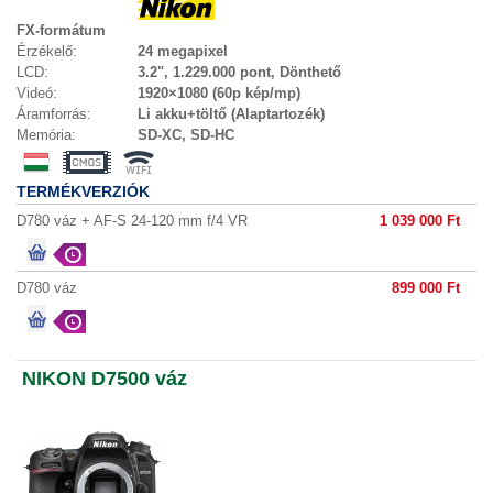
FX-formátum
Érzékelő:
24 megapixel
LCD:
3.2", 1.229.000 pont, Dönthető
Videó:
1920×1080 (60p kép/mp)
Áramforrás:
Li akku+töltő (Alaptartozék)
Memória:
SD-XC, SD-HC
TERMÉKVERZIÓK
D780 váz + AF-S 24-120 mm f/4 VR
1 039 000 Ft
D780 váz
899 000 Ft
NIKON D7500 váz