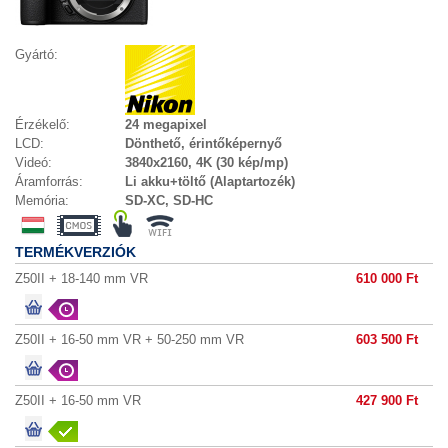
Gyártó:
Érzékelő:
24 megapixel
LCD:
Dönthető, érintőképernyő
Videó:
3840x2160, 4K (30 kép/mp)
Áramforrás:
Li akku+töltő (Alaptartozék)
Memória:
SD-XC, SD-HC
TERMÉKVERZIÓK
Z50II + 18-140 mm VR
610 000 Ft
Z50II + 16-50 mm VR + 50-250 mm VR
603 500 Ft
Z50II + 16-50 mm VR
427 900 Ft