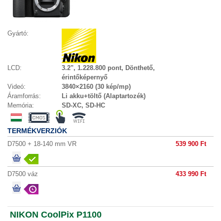
Gyártó:
LCD:
3.2", 1.228.800 pont, Dönthető,
érintőképernyő
Videó:
3840×2160 (30 kép/mp)
Áramforrás:
Li akku+töltő (Alaptartozék)
Memória:
SD-XC, SD-HC
TERMÉKVERZIÓK
D7500 + 18-140 mm VR
539 900 Ft
D7500 váz
433 990 Ft
NIKON CoolPix P1100