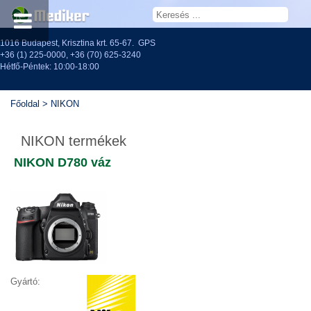
1016 Budapest, Krisztina krt. 65-67.
GPS
+36 (1) 225-0000
,
+36 (70) 625-3240
Hétfő-Péntek: 10:00-18:00
Főoldal
>
NIKON
NIKON termékek
NIKON D780 váz
Gyártó: