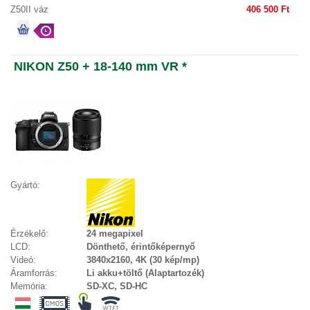
Z50II váz
406 500 Ft
NIKON Z50 + 18-140 mm VR *
Gyártó:
Érzékelő:
24 megapixel
LCD:
Dönthető, érintőképernyő
Videó:
3840x2160, 4K (30 kép/mp)
Áramforrás:
Li akku+töltő (Alaptartozék)
Memória:
SD-XC, SD-HC