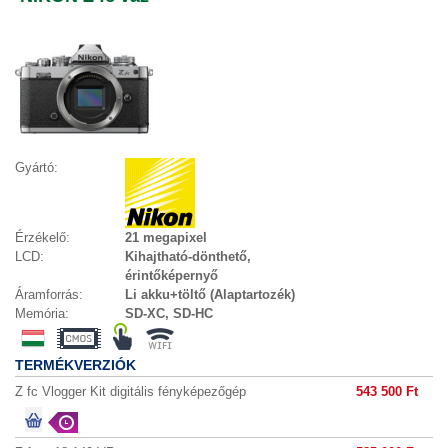
Gyártó:
Érzékelő:
21 megapixel
LCD:
Kihajtható-dönthető,
érintőképernyő
Áramforrás:
Li akku+töltő (Alaptartozék)
Memória:
SD-XC, SD-HC
TERMÉKVERZIÓK
Z fc Vlogger Kit digitális fényképezőgép
543 500 Ft