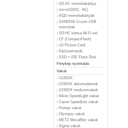
SD-XC memóriakártya
microSD(XC, HC)
XQD memóriakártyák
SANDISK Cruzer USB
memóriák
SD-HC kártya Wi-Fi-vel
CF (CompactFlash)
xD Picture Card
Kártyaolvasók
SSD + IDE Flash Disk
Fénykép nyomtatás
Vakuk
GODOX
GODOX akkumulátorok
GODOX rendszervakuk
Nikon SpeedLight vakuk
Canon SpeedLite vakuk
Pentax vakuk
Olympus vakuk
METZ MecaBlitz vakuk
Sigma vakuk