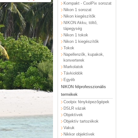
Kompakt - CoolPix sorozat
Nikon 1 sorozat
Nikon kiegészítők
NIKON Akku, töltő,
tápegység
Nikon 1 tokok
Nikon 1 kiegészítők
Tokok
Napellenzők, kupakok,
konverterek
Markolatok
Távkioldók
Egyéb
NIKON félprofesszionális
termékek
Coolpix fényképezőgépek
DSLR vázak
Objektívek
Objektív tartozékok
Vakuk
Nikkor objektívek