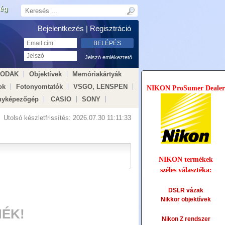
ség
Bejelentkezés |
Regisztráció
Jelszó emlékeztető
KODAK
Objektívek
Memóriakártyák
ok
Fotonyomtatók
VSGO, LENSPEN
NIKON ProSumer Dealer
nyképezőgép
CASIO
SONY
Utolsó készletfrissítés:
2026.07.30 11:11:33
NIKON termékek
széles választéka:
DSLR vázak
Nikkor objektívek
ÉK!
Nikon Z rendszer