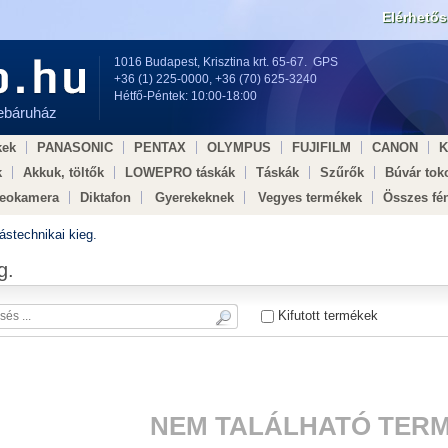
Elérhető
1016 Budapest, Krisztina krt. 65-67.
GPS
+36 (1) 225-0000
,
+36 (70) 625-3240
Hétfő-Péntek: 10:00-18:00
webáruház
kek
PANASONIC
PENTAX
OLYMPUS
FUJIFILM
CANON
k
Akkuk, töltők
LOWEPRO táskák
Táskák
Szűrők
Búvár tok
deokamera
Diktafon
Gyerekeknek
Vegyes termékek
Összes fé
dell × Egészségügy ×
ástechnikai kieg.
g.
Kifutott termékek
NEM TALÁLHATÓ TERM