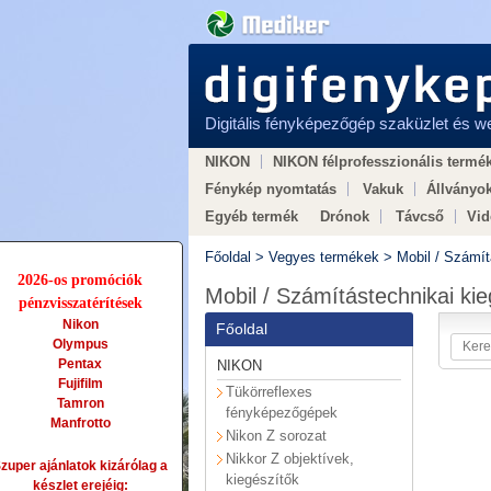
Digitális fényképezőgép szaküzlet és 
NIKON
NIKON félprofesszionális termé
Fénykép nyomtatás
Vakuk
Állványo
Egyéb termék
Drónok
Távcső
Vi
Hogyan válasszunk
× LEGO × Vasútmo
Főoldal
>
Vegyes termékek
>
Mobil / Számít
2026-os promóciók
Mobil / Számítástechnikai kie
pénzvisszatérítések
Nikon
Főoldal
Olympus
Pentax
NIKON
Fujifilm
Tükörreflexes
Tamron
fényképezőgépek
Manfrotto
Nikon Z sorozat
Nikkor Z objektívek,
zuper ajánlatok kizárólag a
kiegészítők
készlet erejéig: