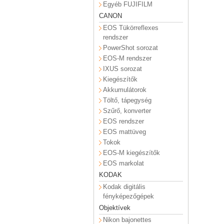
Egyéb FUJIFILM
CANON
EOS Tükörreflexes
rendszer
PowerShot sorozat
EOS-M rendszer
IXUS sorozat
Kiegészítők
Akkumulátorok
Töltő, tápegység
Szűrő, konverter
EOS rendszer
EOS mattüveg
Tokok
EOS-M kiegészítők
EOS markolat
KODAK
Kodak digitális
fényképezőgépek
Objektívek
Nikon bajonettes