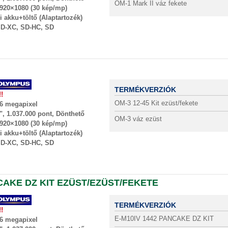
OM-1 Mark II váz fekete
920×1080 (30 kép/mp)
i akku+töltő (Alaptartozék)
D-XC, SD-HC, SD
TERMÉKVERZIÓK
!!
OM-3 12-45 Kit ezüst/fekete
6 megapixel
", 1.037.000 pont, Dönthető
OM-3 váz ezüst
920×1080 (30 kép/mp)
i akku+töltő (Alaptartozék)
D-XC, SD-HC, SD
CAKE DZ KIT EZÜST/EZÜST/FEKETE
TERMÉKVERZIÓK
!!
E-M10IV 1442 PANCAKE DZ KIT
6 megapixel