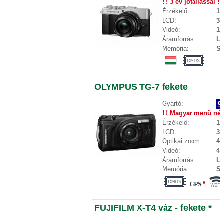
!!! 3 év jótállással !
Érzékelő:
1
LCD:
3
Videó:
1
Áramforrás:
L
Memória:
S
OLYMPUS TG-7 fekete
Gyártó:
!!! Magyar menü nél
Érzékelő:
1
LCD:
3
Optikai zoom:
4
Videó:
4
Áramforrás:
L
Memória:
S
FUJIFILM X-T4 váz - fekete *