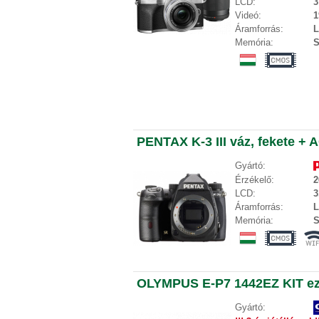
LCD:
3
Videó:
1
Áramforrás:
L
Memória:
S
PENTAX K-3 III váz, fekete + 
Gyártó:
Érzékelő:
2
LCD:
3
Áramforrás:
L
Memória:
S
OLYMPUS E-P7 1442EZ KIT ez
Gyártó: