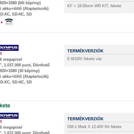
920×1080 (60i kép/mp)
KF + 18-55mm WR KIT, fekete
i akku+töltő (Alaptartozék)
D-XC, SD-HC, SD
TERMÉKVERZIÓK
!!
E-M10IV fekete váz
6 megapixel
", 1.037.000 pont, Dönthető
920×1080 (30 kép/mp)
i akku+töltő (Alaptartozék)
D-XC, SD-HC, SD
kete
TERMÉKVERZIÓK
!!
OM-1 Mark II 12-40II Kit fekete
6 megapixel
", 1.037.000 pont, Dönthető