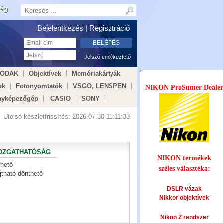
ség
Bejelentkezés |
Regisztráció
Jelszó emlékeztető
KODAK
Objektívek
Memóriakártyák
ok
Fotonyomtatók
VSGO, LENSPEN
NIKON ProSumer Dealer
nyképezőgép
CASIO
SONY
Utolsó készletfrissítés:
2026.07.30 11:11:33
OZGATHATÓSÁG
NIKON termékek
hető
széles választéka:
jtható-dönthető
DSLR vázak
Nikkor objektívek
Nikon Z rendszer