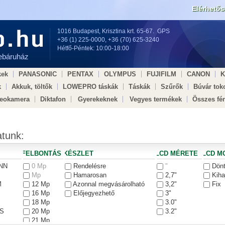
Elérhető
1016 Budapest, Krisztina krt. 65-67.
GPS
+36 (1) 225-0000
,
+36 (70) 625-3240
Hétfő-Péntek: 10:00-18:00
webáruház
kek
PANASONIC
PENTAX
OLYMPUS
FUJIFILM
CANON
k
Akkuk, töltők
LOWEPRO táskák
Táskák
Szűrők
Búvár tok
deokamera
Diktafon
Gyerekeknek
Vegyes termékek
Összes fé
dell × Egészségügy ×
atunk:
FELBONTÁS
KÉSZLET
LCD MÉRETE
LCD M
NN
0 Mp
Rendelésre
"
Dönt
Mp
Hamarosan
2,7"
Kiha
M
12 Mp
Azonnal megvásárolható
3,2"
Fix
16 Mp
Előjegyezhető
3"
18 Mp
3.0"
S
20 Mp
3.2"
21 Mp