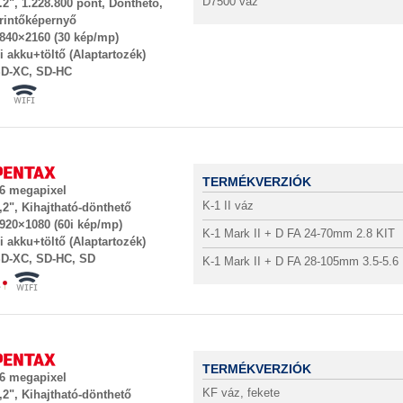
D7500 váz
.2", 1.228.800 pont, Dönthető,
rintőképernyő
840×2160 (30 kép/mp)
i akku+töltő (Alaptartozék)
D-XC, SD-HC
TERMÉKVERZIÓK
6 megapixel
K-1 II váz
,2", Kihajtható-dönthető
920×1080 (60i kép/mp)
K-1 Mark II + D FA 24-70mm 2.8 KIT
i akku+töltő (Alaptartozék)
D-XC, SD-HC, SD
K-1 Mark II + D FA 28-105mm 3.5-5.6
TERMÉKVERZIÓK
6 megapixel
KF váz, fekete
,2", Kihajtható-dönthető