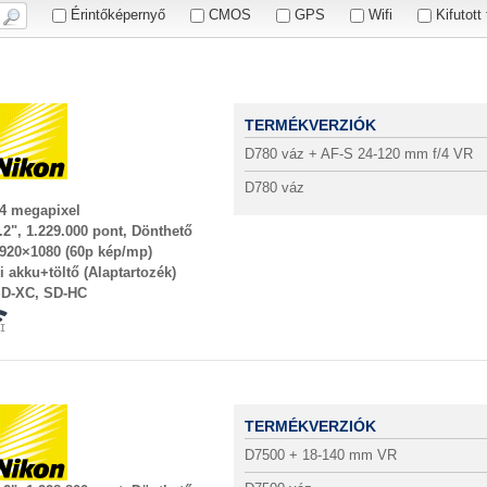
NIC
24 Mp
Érintőképernyő
CMOS
GPS
Wifi
Kifutott
26 Mp
ID
36 Mp
40 Mp
TERMÉKVERZIÓK
D780 váz + AF-S 24-120 mm f/4 VR
D780 váz
4 megapixel
.2", 1.229.000 pont, Dönthető
920×1080 (60p kép/mp)
i akku+töltő (Alaptartozék)
D-XC, SD-HC
TERMÉKVERZIÓK
D7500 + 18-140 mm VR