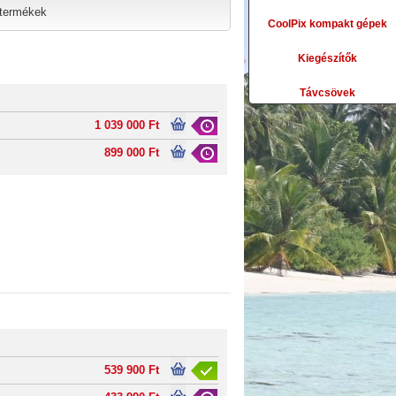
 termékek
CoolPix kompakt gépek
Kiegészítők
Távcsövek
1 039 000 Ft
899 000 Ft
539 900 Ft