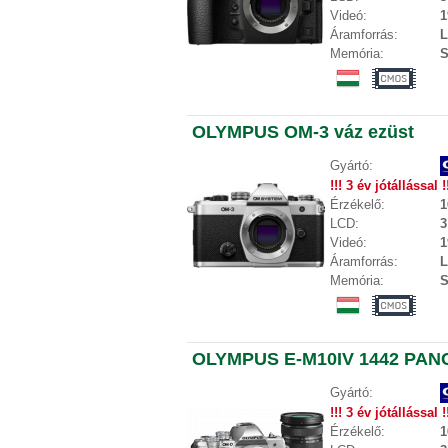
Videó:
1
Áramforrás:
L
Memória:
S
OLYMPUS OM-3 váz ezüst
Gyártó:
!!! 3 év jótállással !
Érzékelő:
1
LCD:
3
Videó:
1
Áramforrás:
L
Memória:
S
OLYMPUS E-M10IV 1442 PAN
Gyártó:
!!! 3 év jótállással !
Érzékelő:
1