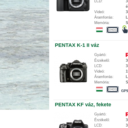
LCD:
3
é
Videó:
3
Áramforrás:
L
Memória:
S
PENTAX K-1 II váz
Gyártó:
Érzékelő:
3
LCD:
3
Videó:
1
Áramforrás:
L
Memória:
S
PENTAX KF váz, fekete
Gyártó:
Érzékelő:
3
LCD:
3