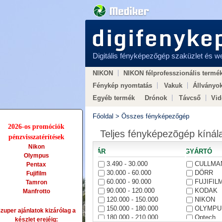
Digitális fényképezőgép szaküzlet és 
NIKON
NIKON félprofesszionális termé
Fénykép nyomtatás
Vakuk
Állványo
Egyéb termék
Drónok
Távcső
Vi
Hogyan válasszunk
× LEGO × Vasútmo
Főoldal
>
Összes fényképezőgép
2026-os promóciók
Teljes fényképezõgép kínál
pénzvisszatérítések
Nikon
ÁR
GYÁRTÓ
Olympus
3.490 - 30.000
CULLMA
Pentax
30.000 - 60.000
DÖRR
Fujifilm
60.000 - 90.000
FUJIFIL
Tamron
90.000 - 120.000
KODAK
Manfrotto
120.000 - 150.000
NIKON
150.000 - 180.000
OLYMPU
zuper ajánlatok kizárólag a
180.000 - 210.000
Optech
készlet erejéig: