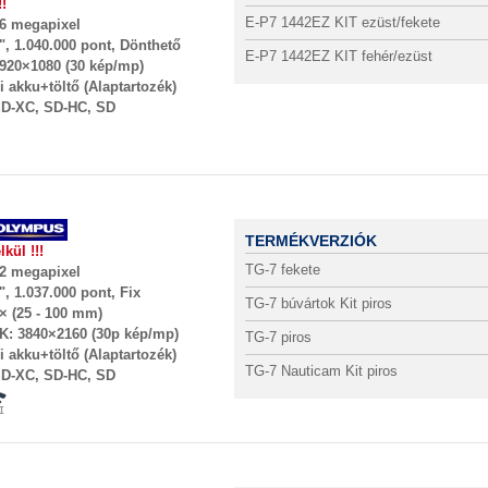
!!
E-P7 1442EZ KIT ezüst/fekete
6 megapixel
", 1.040.000 pont, Dönthető
E-P7 1442EZ KIT fehér/ezüst
920×1080 (30 kép/mp)
i akku+töltő (Alaptartozék)
D-XC, SD-HC, SD
TERMÉKVERZIÓK
kül !!!
TG-7 fekete
2 megapixel
", 1.037.000 pont, Fix
TG-7 búvártok Kit piros
× (25 - 100 mm)
K: 3840×2160 (30p kép/mp)
TG-7 piros
i akku+töltő (Alaptartozék)
TG-7 Nauticam Kit piros
D-XC, SD-HC, SD