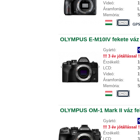
Videó:
1
Áramforrás:
L
Memória:
S
OLYMPUS E-M10IV fekete váz
Gyártó:
!!! 3 év jótállással !
Érzékelő:
1
LCD:
3
Videó:
1
Áramforrás:
L
Memória:
S
OLYMPUS OM-1 Mark II váz fe
Gyártó:
!!! 3 év jótállással !
Érzékelő:
1
LCD:
3