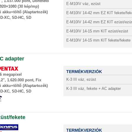
", 1.037.000 pont, Dönthető
EZÜST/EZÜST/FEKETE
E-M10IV váz, ezüst
920×1080 (30 kép/mp)
i akku+töltő (Alaptartozék)
E-M10IV 14-42 mm EZ KIT fekete/fek
D-XC, SD-HC, SD
E-M10IV 14-42 mm EZ KIT ezüst/ezü
E-M10IV 14-15 mm KIT ezüst/ezüst
E-M10IV 14-15 mm KIT fekete/fekete
AC adapter
TERMÉKVERZIÓK
6 megapixel
K-3 III váz, ezüst
.2", 1.620.000 pont, Fix
i akku+töltő (Alaptartozék)
K-3 III váz, fekete + AC adapter
D-XC, SD-HC, SD
üst/fekete
TERMÉKVERZIÓK