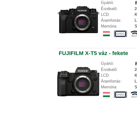
Gyártó:
Érzékelő:
2
LCD:
K
Áramforrás:
L
Memória:
S
FUJIFILM X-T5 váz - fekete
Gyártó:
Érzékelő:
2
LCD:
K
Áramforrás:
L
Memória:
S