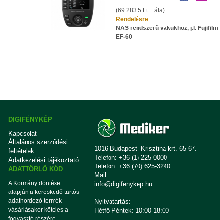
(69 283.5 Ft + áfa)
Rendelésre
NAS rendszerű vakukhoz, pl. Fujifilm
EF-60
DIGIFÉNYKÉP
Kapcsolat
Általános szerződési
1016 Budapest, Krisztina krt. 65-67.
feltételek
Telefon: +36 (1) 225-0000
Adatkezelési tájékoztató
Telefon: +36 (70) 625-3240
ADATTÖRLŐ KÓD
Mail:
A Kormány döntése
info@digifenykep.hu
alapján a kereskedő tartós
adathordozó termék
Nyitvatartás:
vásárlásakor köteles a
Hétfő-Péntek: 10:00-18:00
fogyasztó részére