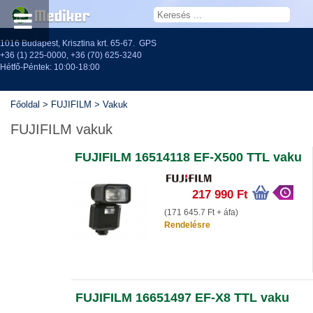
1016 Budapest, Krisztina krt. 65-67.
GPS
+36 (1) 225-0000
,
+36 (70) 625-3240
Hétfő-Péntek: 10:00-18:00
Főoldal
>
FUJIFILM
>
Vakuk
FUJIFILM vakuk
FUJIFILM 16514118 EF-X500 TTL vaku
217 990 Ft
(171 645.7 Ft + áfa)
Rendelésre
FUJIFILM 16651497 EF-X8 TTL vaku