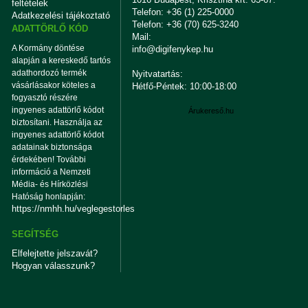
feltételek
Telefon: +36 (1) 225-0000
Adatkezelési tájékoztató
Telefon: +36 (70) 625-3240
ADATTÖRLŐ KÓD
Mail:
A Kormány döntése
info@digifenykep.hu
alapján a kereskedő tartós
adathordozó termék
Nyitvatartás:
vásárlásakor köteles a
Hétfő-Péntek: 10:00-18:00
fogyasztó részére
ingyenes adattörlő kódot
Árukereső.hu
biztosítani. Használja az
ingyenes adattörlő kódot
adatainak biztonsága
érdekében! További
információ a Nemzeti
Média- és Hírközlési
Hatóság honlapján:
https://nmhh.hu/veglegestorles
SEGÍTSÉG
Elfelejtette jelszavát?
Hogyan válasszunk?