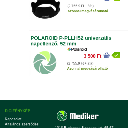
(2 755.9 Ft + áfa)
Azonnal megvásárolható
POLAROID P-PLLH52 univerzális
napellenzõ, 52 mm
3 500 Ft
(2 755.9 Ft + áfa)
Azonnal megvásárolható
DIGIFÉNYKÉP
Kapcsolat
Általános szerződési
1016 Budapest, Krisztina krt. 65-67.