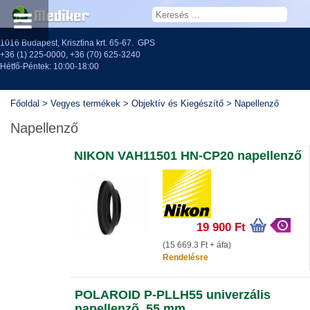
1016 Budapest, Krisztina krt. 65-67.
GPS
+36 (1) 225-0000
,
+36 (70) 625-3240
Hétfő-Péntek: 10:00-18:00
Főoldal
>
Vegyes termékek
>
Objektív és Kiegészítő
>
Napellenző
Napellenző
NIKON VAH11501 HN-CP20 napellenző
19 900 Ft
(15 669.3 Ft + áfa)
Rendelésre
POLAROID P-PLLH55 univerzális
napellenzõ, 55 mm