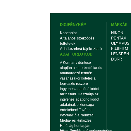
DIGIFÉNYKÉP
MÁRKÁK
Kapcsolat
NIKON
Általános szerződési
PENTAX
feltételek
OLYMPUS
Adatkezelési tájékoztató
FUJIFILM
LENSPEN
ADATTÖRLŐ KÓD
DÖRR
A Kormány döntése
alapján a kereskedő tartós
adathordozó termék
vásárlásakor köteles a
fogyasztó részére
ingyenes adattörlő kódot
biztosítani. Használja az
ingyenes adattörlő kódot
adatainak biztonsága
érdekében! További
információ a Nemzeti
Média- és Hírközlési
Hatóság honlapján:
https://nmhh.hu/veglegestorles