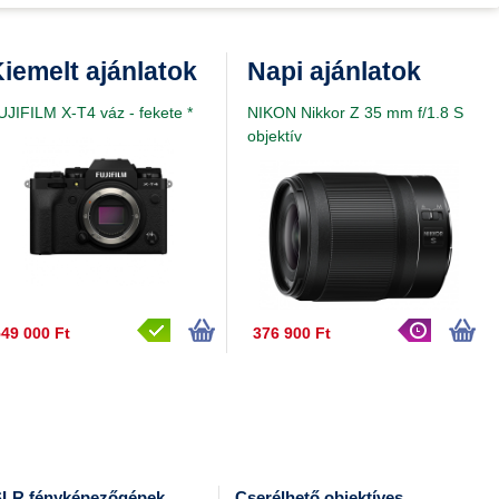
iemelt ajánlatok
Napi ajánlatok
UJIFILM X-T4 váz - fekete *
NIKON Nikkor Z 35 mm f/1.8 S
objektív
49 000 Ft
376 900 Ft
LR fényképezőgépek
Cserélhető objektíves