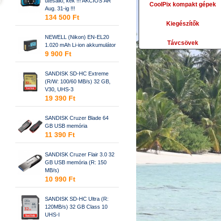
ütésálló, kék !!! AKCIÓS ÁR
CoolPix kompakt gépek
Aug. 31-ig !!!
134 500 Ft
Kiegészítők
NEWELL (Nikon) EN-EL20
Távcsövek
1.020 mAh Li-ion akkumulátor
9 900 Ft
SANDISK SD-HC Extreme
(R/W: 100/60 MB/s) 32 GB,
V30, UHS-3
19 390 Ft
SANDISK Cruzer Blade 64
GB USB memória
11 390 Ft
SANDISK Cruzer Flair 3.0 32
GB USB memória (R: 150
MB/s)
10 990 Ft
SANDISK SD-HC Ultra (R:
120MB/s) 32 GB Class 10
UHS-I