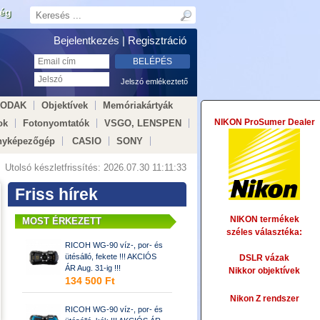
ség
Bejelentkezés |
Regisztráció
Jelszó emlékeztető
KODAK
Objektívek
Memóriakártyák
NIKON ProSumer Dealer
ok
Fotonyomtatók
VSGO, LENSPEN
nyképezőgép
CASIO
SONY
Utolsó készletfrissítés:
2026.07.30 11:11:33
Friss hírek
NIKON termékek
MOST ÉRKEZETT
széles választéka:
RICOH WG-90 víz-, por- és
ütésálló, fekete !!! AKCIÓS
DSLR vázak
ÁR Aug. 31-ig !!!
Nikkor objektívek
134 500 Ft
Nikon Z rendszer
RICOH WG-90 víz-, por- és