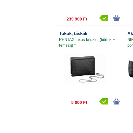
239 900 Ft
Tokok, táskák
Ak
PENTAX luxus készlet (bőrtok +
NI
fémszíj) *
por
5 000 Ft