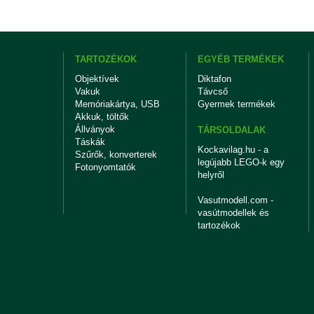
TARTOZÉKOK
EGYÉB TERMÉKEK
Objektívek
Diktafon
Vakuk
Távcső
Memóriakártya, USB
Gyermek termékek
Akkuk, töltők
Állványok
TÁRSOLDALAK
Táskák
Kockavilag.hu - a
Szűrők, konverterek
legújabb LEGO-k egy
Fotonyomtatók
helyről
Vasutmodell.com -
vasútmodellek és
tartozékok