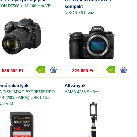
KON D7500 + 18-140 mm VR
kompakt
NIKON Z6 II váz
539 900 Ft
824 990 Ft
móriakártyák
Állványok
NDISK SDXC EXTREME PRO
HAMA 4285 Selfie *
GB (200/90MB/s) UHS-I,Class
,U3,V30