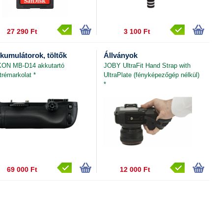
27 290 Ft
3 100 Ft
kumulátorok, töltők
Állványok
KON MB-D14 akkutartó
JOBY UltraFit Hand Strap with
trémarkolat *
UltraPlate (fényképezőgép nélkül)
*
69 000 Ft
12 000 Ft