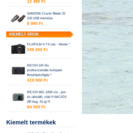
12 490 Ft
SANDISK Cruzer Blade 32
GB USB memória
8 990 Ft
KIEMELT ÁRON
FUJIFILM X-T4 váz - fekete *
549 000 Ft
RICOH GR IIIx
professzionális kompakt
fényképezőgép *
419 900 Ft
RICOH WG-1000 víz-, por-
és ütésálló, zöld !!! AKCIÓS
ÁR Aug. 31-ig !!!
84 500 Ft
Kiemelt termékek