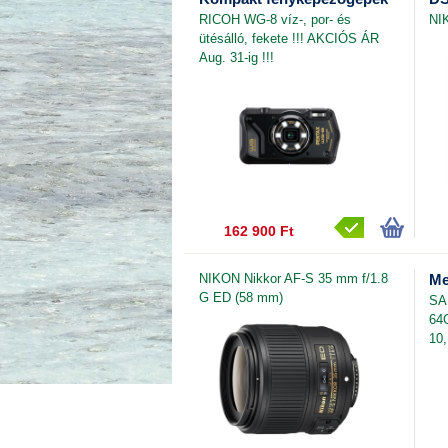
RICOH WG-8 víz-, por- és
NI
ütésálló, fekete !!! AKCIÓS ÁR
Aug. 31-ig !!!
162 900 Ft
NIKON Nikkor AF-S 35 mm f/1.8
Me
G ED (58 mm)
SA
64
10