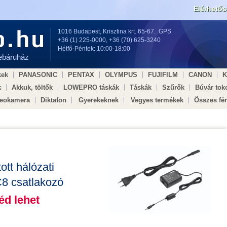
Elérhető
1016 Budapest, Krisztina krt. 65-67.
GPS
+36 (1) 225-0000
,
+36 (70) 625-3240
Hétfő-Péntek: 10:00-18:00
webáruház
kek
PANASONIC
PENTAX
OLYMPUS
FUJIFILM
CANON
k
Akkuk, töltők
LOWEPRO táskák
Táskák
Szűrők
Búvár tok
deokamera
Diktafon
Gyerekeknek
Vegyes termékek
Összes fé
dell × Egészségügy ×
t hálózati
lló, fekete !!!
 f/5-6.3 DG OS
tális
ló, fekete !!!
 objektív
ávcső
 csatlakozó
!!
!!
iéd lehet
éd lehet
iéd lehet
iéd lehet
éd lehet
iéd lehet
iéd lehet
iéd lehet
iéd lehet