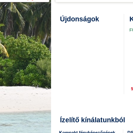
Újdonságok
K
F
5
Ízelítő kínálatunkból
Kompakt fényképezőgépek
DS