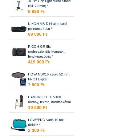
JOBY GripTight Micro Stand
(54÷72 mm) *
8 990 Ft
NIKON MB-D14 akkutartó
portrémarkolat *
69 000 Ft
RICOH GR IIIx
professzionális kompakt
fényképezőgép *
419 900 Ft
HOYA NDX16 szűrő 52 mm,
PRO1 Digital
7 500 Ft
CAMLINK CL-TP2100
állvány, fekete, hordtáskával
10 500 Ft
LOWEPRO Varia 10 tok -
türkisz *
2 300 Ft