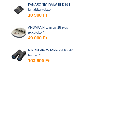
PANASONIC DMW-BLD10 Li-
ion akkumulátor
10 900 Ft
ANSMANN Energy 16 plus
akkutöltő *
49 000 Ft
NIKON PROSTAFF 7S 10x42
távcső *
103 900 Ft