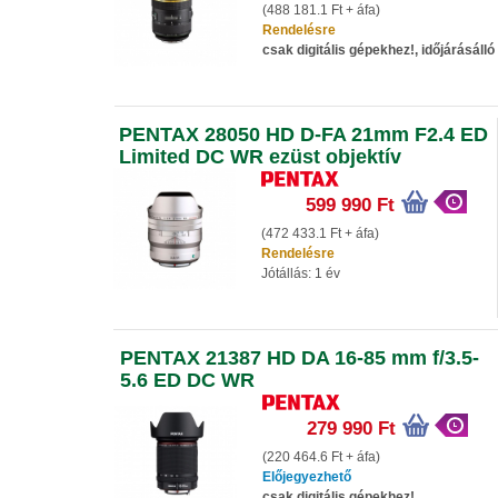
(488 181.1 Ft + áfa)
Rendelésre
csak digitális gépekhez!, időjárásálló
PENTAX 28050 HD D-FA 21mm F2.4 ED
Limited DC WR ezüst objektív
599 990 Ft
(472 433.1 Ft + áfa)
Rendelésre
Jótállás: 1 év
PENTAX 21387 HD DA 16-85 mm f/3.5-
5.6 ED DC WR
279 990 Ft
(220 464.6 Ft + áfa)
Előjegyezhető
csak digitális gépekhez!