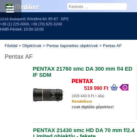
1016 Budapest, Krisztina krt. 65-67.
GPS
+36 (1) 225-0000
,
+36 (70) 625-3240
Hétfő-Péntek: 10:00-18:00
Főoldal
>
Objektívek
>
Pentax bajonettes objektívek
>
Pentax AF
Pentax AF
PENTAX 21760 smc DA 300 mm f/4 ED
IF SDM
519 990 Ft
(409 440.9 Ft + áfa)
Rendelésre
csak digitális gépekhez!
PENTAX 21430 smc HD DA 70 mm f/2.4
Limited objektív - fekete