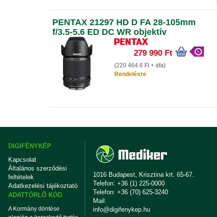
PENTAX 21297 HD D FA 28-105mm
f/3.5-5.6 ED DC WR objektív
279 990 Ft
(220 464.6 Ft + áfa)
Rendelésre
DIGIFÉNYKÉP
Kapcsolat
Általános szerződési
1016 Budapest, Krisztina krt. 65-67.
feltételek
Telefon: +36 (1) 225-0000
Adatkezelési tájékoztató
Telefon: +36 (70) 625-3240
ADATTÖRLŐ KÓD
Mail:
A Kormány döntése
info@digifenykep.hu