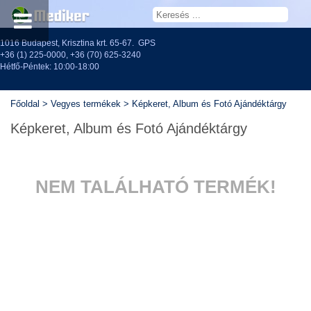
1016 Budapest, Krisztina krt. 65-67.
GPS
+36 (1) 225-0000
,
+36 (70) 625-3240
Hétfő-Péntek: 10:00-18:00
Főoldal
>
Vegyes termékek
>
Képkeret, Album és Fotó Ajándéktárgy
Képkeret, Album és Fotó Ajándéktárgy
NEM TALÁLHATÓ TERMÉK!