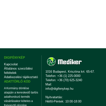
DIGIFÉNYKÉP
Kapcsolat
Általános szerződési
1016 Budapest, Krisztina krt. 65-67.
feltételek
Telefon: +36 (1) 225-0000
Adatkezelési tájékoztató
Telefon: +36 (70) 625-3240
ADATTÖRLŐ KÓD
Mail:
A Kormány döntése
info@digifenykep.hu
alapján a kereskedő tartós
adathordozó termék
Nyitvatartás:
vásárlásakor köteles a
Hétfő-Péntek: 10:00-18:00
fogyasztó részére