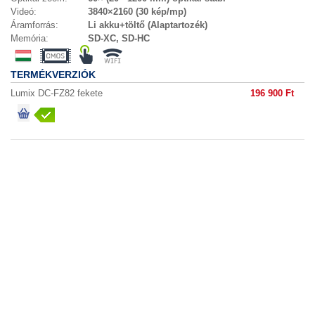
Videó:
3840×2160 (30 kép/mp)
Áramforrás:
Li akku+töltő (Alaptartozék)
Memória:
SD-XC, SD-HC
TERMÉKVERZIÓK
Lumix DC-FZ82 fekete
196 900 Ft