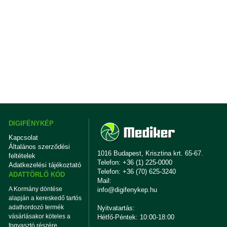
DIGIFÉNYKÉP
Kapcsolat
Általános szerződési
1016 Budapest, Krisztina krt. 65-67.
feltételek
Telefon: +36 (1) 225-0000
Adatkezelési tájékoztató
Telefon: +36 (70) 625-3240
ADATTÖRLŐ KÓD
Mail:
A Kormány döntése
info@digifenykep.hu
alapján a kereskedő tartós
adathordozó termék
Nyitvatartás:
vásárlásakor köteles a
Hétfő-Péntek: 10:00-18:00
fogyasztó részére