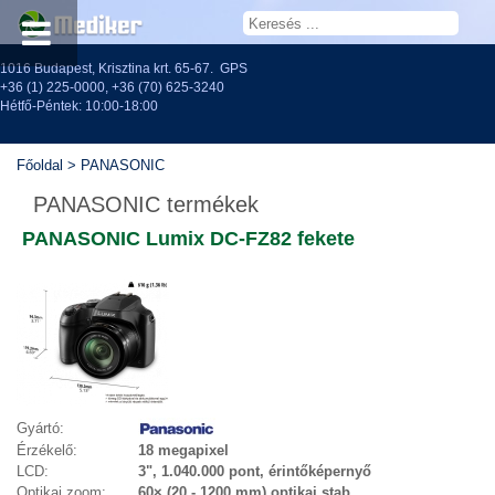
1016 Budapest, Krisztina krt. 65-67.
GPS
+36 (1) 225-0000
,
+36 (70) 625-3240
Hétfő-Péntek: 10:00-18:00
Főoldal
>
PANASONIC
PANASONIC termékek
PANASONIC Lumix DC-FZ82 fekete
Gyártó:
Érzékelő:
18 megapixel
LCD:
3", 1.040.000 pont, érintőképernyő
Optikai zoom:
60× (20 - 1200 mm) optikai stab.