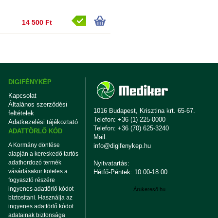
14 500 Ft
DIGIFÉNYKÉP
Kapcsolat
Általános szerződési
1016 Budapest, Krisztina krt. 65-67.
feltételek
Telefon: +36 (1) 225-0000
Adatkezelési tájékoztató
Telefon: +36 (70) 625-3240
ADATTÖRLŐ KÓD
Mail:
A Kormány döntése
info@digifenykep.hu
alapján a kereskedő tartós
adathordozó termék
Nyitvatartás:
vásárlásakor köteles a
Hétfő-Péntek: 10:00-18:00
fogyasztó részére
ingyenes adattörlő kódot
Árukereső.hu
biztosítani. Használja az
ingyenes adattörlő kódot
adatainak biztonsága