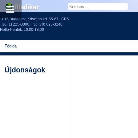
1016 Budapest, Krisztina krt. 65-67.
GPS
+36 (1) 225-0000
,
+36 (70) 625-3240
Hétfő-Péntek: 10:00-18:00
Főoldal
Újdonságok