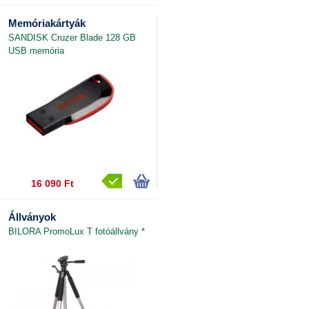
Memóriakártyák
SANDISK Cruzer Blade 128 GB
USB memória
16 090 Ft
Állványok
BILORA PromoLux T fotóállvány *