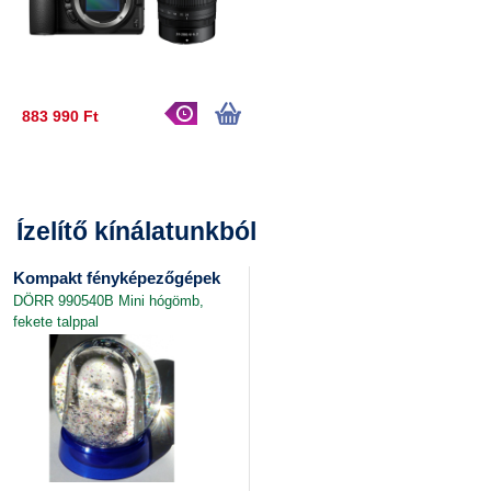
883 990 Ft
Ízelítő kínálatunkból
Kompakt fényképezőgépek
DÖRR 990540B Mini hógömb,
fekete talppal