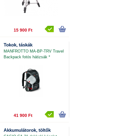
15 900 Ft
Tokok, táskák
MANFROTTO MA-BP-TRV Travel
Backpack fotós hátizsák *
41 900 Ft
Akkumulátorok, töltők