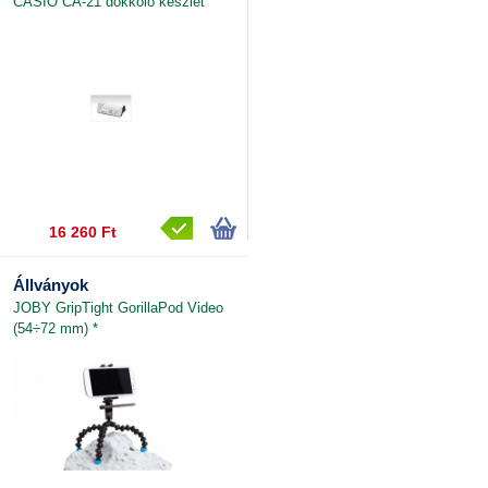
CASIO CA-21 dokkoló készlet
16 260 Ft
Állványok
JOBY GripTight GorillaPod Video
(54÷72 mm) *