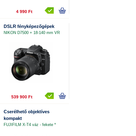
4 990 Ft
DSLR fényképezőgépek
NIKON D7500 + 18-140 mm VR
539 900 Ft
Cserélhető objektíves
kompakt
FUJIFILM X-T4 váz - fekete *