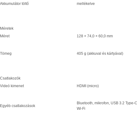
Akkumulátor töltő
mellékelve
Méretek
Méret
128 × 74,0 × 60,0 mm
Tömeg
405 g (akkuval és kártyával)
Csatlakozók
Videó kimenet
HDMI (micro)
Bluetooth, mikrofon, USB 3.2 Type-C
Egyéb csatlakozások
Wi-Fi