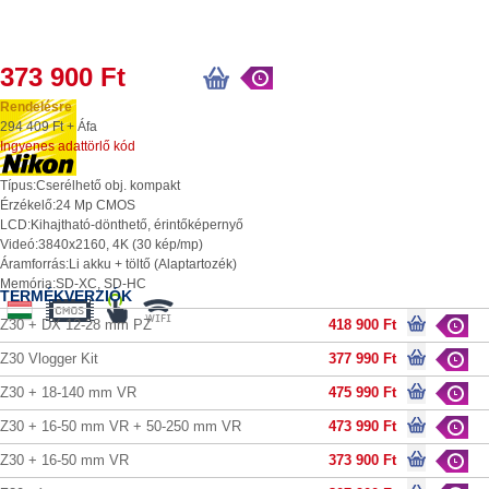
373 900 Ft
Rendelésre
294 409 Ft + Áfa
Ingyenes adattörlő kód
Típus:
Cserélhető obj. kompakt
Érzékelő:
24 Mp CMOS
LCD:
Kihajtható-dönthető, érintőképernyő
Videó:
3840x2160, 4K (30 kép/mp)
Áramforrás:
Li akku + töltő (Alaptartozék)
Memória:
SD-XC, SD-HC
TERMÉKVERZIÓK
Z30 + DX 12-28 mm PZ
418 900 Ft
Z30 Vlogger Kit
377 990 Ft
Z30 + 18-140 mm VR
475 990 Ft
Z30 + 16-50 mm VR + 50-250 mm VR
473 990 Ft
Z30 + 16-50 mm VR
373 900 Ft