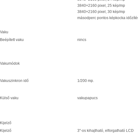
3840×2160 pixel, 25 kép/mp
3840×2160 pixel, 30 kép/mp
másodperc pontos képkocka időzíté
Vaku
Beépített vaku
nincs
Vakumódok
Vakuszinkron idő
1/200 mp.
Külső vaku
vakupapucs
Kijelző
Kijelző
3"-os kihajtható, elforgatható LCD