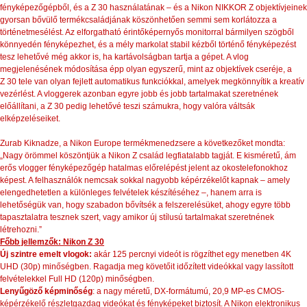
fényképezőgépből, és a Z 30 használatának – és a Nikon NIKKOR Z objektívjeinek
gyorsan bővülő termékcsaládjának köszönhetően semmi sem korlátozza a
történetmesélést. Az elforgatható érintőképernyős monitorral bármilyen szögből
könnyedén fényképezhet, és a mély markolat stabil kézből történő fényképezést
tesz lehetővé még akkor is, ha kartávolságban tartja a gépet. A vlog
megjelenésének módosítása épp olyan egyszerű, mint az objektívek cseréje, a
Z 30 tele van olyan fejlett automatikus funkciókkal, amelyek megkönnyítik a kreatív
vezérlést. A vloggerek azonban egyre jobb és jobb tartalmakat szeretnének
előállítani, a Z 30 pedig lehetővé teszi számukra, hogy valóra váltsák
elképzeléseiket.
Zurab Kiknadze, a Nikon Europe termékmenedzsere a következőket mondta:
„Nagy örömmel köszöntjük a Nikon Z család legfiatalabb tagját. E kisméretű, ám
erős vlogger fényképezőgép hatalmas előrelépést jelent az okostelefonokhoz
képest. A felhasználók nemcsak sokkal nagyobb képérzékelőt kapnak – amely
elengedhetetlen a különleges felvételek készítéséhez –, hanem arra is
lehetőségük van, hogy szabadon bővítsék a felszerelésüket, ahogy egyre több
tapasztalatra tesznek szert, vagy amikor új stílusú tartalmakat szeretnének
létrehozni.”
Főbb jellemzők: Nikon Z 30
Új szintre emelt vlogok:
akár 125 percnyi videót is rögzíthet egy menetben 4K
UHD (30p) minőségben. Ragadja meg követőit időzített videókkal vagy lassított
felvételekkel Full HD (120p) minőségben.
Lenyűgöző képminőség
: a nagy méretű, DX-formátumú, 20,9 MP-es CMOS-
képérzékelő részletgazdag videókat és fényképeket biztosít. A Nikon elektronikus