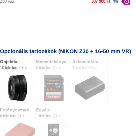
Z30 váz
307 900 Ft
Opcionális tartozékok (NIKON Z30 + 16-50 mm VR)
Objektív
Memóriakártya
Akkumulátor
10 féle termék
5 féle termék
1 féle termék
Fotónyomtató
Egyéb
6 féle termék
1 féle termék