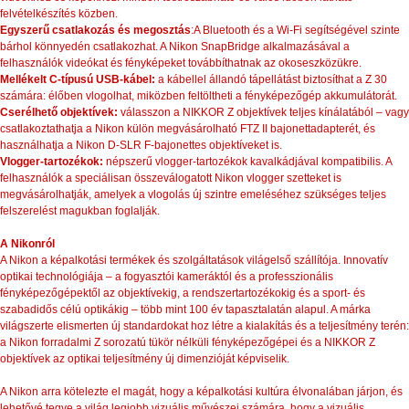
felvételkészítés közben.
Egyszerű csatlakozás és megosztás
:A Bluetooth és a Wi-Fi segítségével szinte
bárhol könnyedén csatlakozhat. A Nikon SnapBridge alkalmazásával a
felhasználók videókat és fényképeket továbbíthatnak az okoseszközükre.
Mellékelt C-típusú USB-kábel:
a kábellel állandó tápellátást biztosíthat a Z 30
számára: élőben vlogolhat, miközben feltöltheti a fényképezőgép akkumulátorát.
Cserélhető objektívek:
válasszon a NIKKOR Z objektívek teljes kínálatából – vagy
csatlakoztathatja a Nikon külön megvásárolható FTZ II bajonettadapterét, és
használhatja a Nikon D-SLR F-bajonettes objektíveket is.
Vlogger-tartozékok:
népszerű vlogger-tartozékok kavalkádjával kompatibilis. A
felhasználók a speciálisan összeválogatott Nikon vlogger szetteket is
megvásárolhatják, amelyek a vlogolás új szintre emeléséhez szükséges teljes
felszerelést magukban foglalják.
A Nikonról
A Nikon a képalkotási termékek és szolgáltatások világelső szállítója. Innovatív
optikai technológiája – a fogyasztói kameráktól és a professzionális
fényképezőgépektől az objektívekig, a rendszertartozékokig és a sport- és
szabadidős célú optikákig – több mint 100 év tapasztalatán alapul. A márka
világszerte elismerten új standardokat hoz létre a kialakítás és a teljesítmény terén:
a Nikon forradalmi Z sorozatú tükör nélküli fényképezőgépei és a NIKKOR Z
objektívek az optikai teljesítmény új dimenzióját képviselik.
A Nikon arra kötelezte el magát, hogy a képalkotási kultúra élvonalában járjon, és
lehetővé tegye a világ legjobb vizuális művészei számára, hogy a vizuális