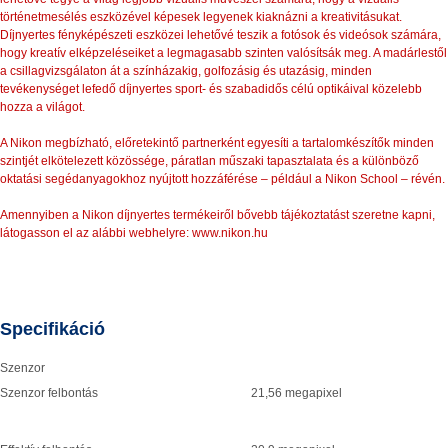
történetmesélés eszközével képesek legyenek kiaknázni a kreativitásukat.
Díjnyertes fényképészeti eszközei lehetővé teszik a fotósok és videósok számára,
hogy kreatív elképzeléseiket a legmagasabb szinten valósítsák meg. A madárlestől
a csillagvizsgálaton át a színházakig, golfozásig és utazásig, minden
tevékenységet lefedő díjnyertes sport- és szabadidős célú optikáival közelebb
hozza a világot.
A Nikon megbízható, előretekintő partnerként egyesíti a tartalomkészítők minden
szintjét elkötelezett közössége, páratlan műszaki tapasztalata és a különböző
oktatási segédanyagokhoz nyújtott hozzáférése – például a Nikon School – révén.
Amennyiben a Nikon díjnyertes termékeiről bővebb tájékoztatást szeretne kapni,
látogasson el az alábbi webhelyre:
www.nikon.hu
Specifikáció
Szenzor
Szenzor felbontás
21,56 megapixel