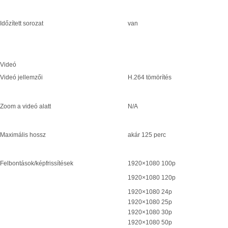
Időzített sorozat
van
Videó
Videó jellemzői
H.264 tömörítés
Zoom a videó alatt
N/A
Maximális hossz
akár 125 perc
Felbontások/képfrissítések
1920×1080 100p
1920×1080 120p
1920×1080 24p
1920×1080 25p
1920×1080 30p
1920×1080 50p