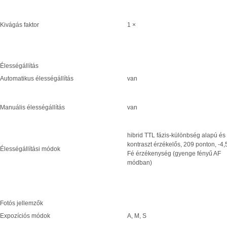
Kivágás faktor
1 ×
Élességállítás
Automatikus élességállítás
van
Manuális élességállítás
van
hibrid TTL fázis-különbség alapú és
kontraszt érzékelős, 209 ponton, -4,
Élességállítási módok
Fé érzékenység (gyenge fényű AF
módban)
Fotós jellemzők
Expozíciós módok
A, M, S