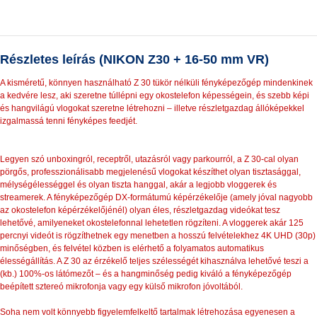
Részletes leírás (NIKON Z30 + 16-50 mm VR)
A kisméretű, könnyen használható Z 30 tükör nélküli fényképezőgép mindenkinek
a kedvére lesz, aki szeretne túllépni egy okostelefon képességein, és szebb képi
és hangvilágú vlogokat szeretne létrehozni – illetve részletgazdag állóképekkel
izgalmassá tenni fényképes feedjét.
Legyen szó unboxingról, receptről, utazásról vagy parkourról, a Z 30-cal olyan
pörgős, professzionálisabb megjelenésű vlogokat készíthet olyan tisztasággal,
mélységélességgel és olyan tiszta hanggal, akár a legjobb vloggerek és
streamerek. A fényképezőgép DX-formátumú képérzékelője (amely jóval nagyobb
az okostelefon képérzékelőjénél) olyan éles, részletgazdag videókat tesz
lehetővé, amilyeneket okostelefonnal lehetetlen rögzíteni. A vloggerek akár 125
percnyi videót is rögzíthetnek egy menetben a hosszú felvételekhez 4K UHD (30p)
minőségben, és felvétel közben is elérhető a folyamatos automatikus
élességállítás. A Z 30 az érzékelő teljes szélességét kihasználva lehetővé teszi a
(kb.) 100%-os látómezőt – és a hangminőség pedig kiváló a fényképezőgép
beépített sztereó mikrofonja vagy egy külső mikrofon jóvoltából.
Soha nem volt könnyebb figyelemfelkeltő tartalmak létrehozása egyenesen a