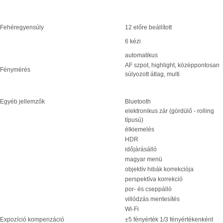
Fehéregyensúly
12 előre beállított
6 kézi
automatikus
AF szpot, highlight, középpontosan
Fénymérés
súlyozott átlag, multi
Egyéb jellemzők
Bluetooth
elektronikus zár (gördülő - rolling
típusú)
élkiemelés
HDR
időjárásálló
magyar menü
objektív hibák korrekciója
perspektíva korrekció
por- és cseppálló
villódzás mentesítés
Wi-Fi
Expozíció kompenzáció
±5 fényérték 1/3 fényértékenként