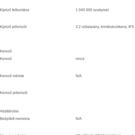
Kijelző felbontása
1 040 000 szubpixel
Kijelző jellemzői
3:2 oldalarány, érintésérzékeny, IPS
Kereső
Kereső
nincs
Kereső mérete
N/A
Kereső jellemzői
Adattárolás
Beépített memória
N/A