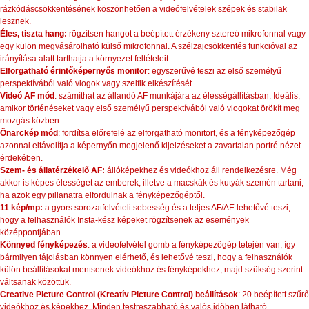
rázkódáscsökkentésének köszönhetően a videófelvételek szépek és stabilak
lesznek.
Éles, tiszta hang:
rögzítsen hangot a beépített érzékeny sztereó mikrofonnal vagy
egy külön megvásárolható külső mikrofonnal. A szélzajcsökkentés funkcióval az
irányítása alatt tarthatja a környezet feltételeit.
Elforgatható érintőképernyős monitor
: egyszerűvé teszi az első személyű
perspektívából való vlogok vagy szelfik elkészítését.
Videó AF mód
: számíthat az állandó AF munkájára az élességállításban. Ideális,
amikor történéseket vagy első személyű perspektívából való vlogokat örökít meg
mozgás közben.
Önarckép mód
: fordítsa előrefelé az elforgatható monitort, és a fényképezőgép
azonnal eltávolítja a képernyőn megjelenő kijelzéseket a zavartalan portré nézet
érdekében.
Szem- és állatérzékelő AF:
állóképekhez és videókhoz áll rendelkezésre. Még
akkor is képes élességet az emberek, illetve a macskák és kutyák szemén tartani,
ha azok egy pillanatra elfordulnak a fényképezőgéptől.
11 kép/mp:
a gyors sorozatfelvételi sebesség és a teljes AF/AE lehetővé teszi,
hogy a felhasználók Insta-kész képeket rögzítsenek az események
középpontjában.
Könnyed fényképezés
: a videofelvétel gomb a fényképezőgép tetején van, így
bármilyen tájolásban könnyen elérhető, és lehetővé teszi, hogy a felhasználók
külön beállításokat mentsenek videókhoz és fényképekhez, majd szükség szerint
váltsanak közöttük.
Creative Picture Control (Kreatív Picture Control) beállítások
: 20 beépített szűrő
videókhoz és képekhez. Minden testreszabható és valós időben látható