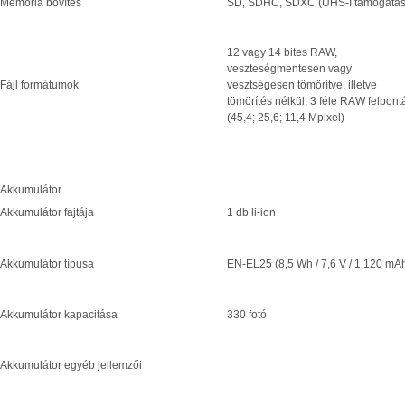
Memória bővítés
SD, SDHC, SDXC (UHS-I támogatás
12 vagy 14 bites RAW,
veszteségmentesen vagy
Fájl formátumok
vesztségesen tömörítve, illetve
tömörítés nélkül; 3 féle RAW felbont
(45,4; 25,6; 11,4 Mpixel)
Akkumulátor
Akkumulátor fajtája
1 db li-ion
Akkumulátor típusa
EN-EL25 (8,5 Wh / 7,6 V / 1 120 mA
Akkumulátor kapacitása
330 fotó
Akkumulátor egyéb jellemzői