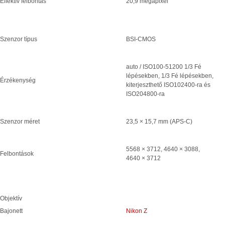
Effektív felbontás
20,9 megapixel
Szenzor típus
BSI-CMOS
auto / ISO100-51200 1/3 Fé
lépésekben, 1/3 Fé lépésekben,
Érzékenység
kiterjeszthető ISO102400-ra és
ISO204800-ra
Szenzor méret
23,5 × 15,7 mm (APS-C)
5568 × 3712, 4640 × 3088,
Felbontások
4640 × 3712
Objektív
Bajonett
Nikon Z