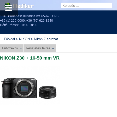
1016 Budapest, Krisztina krt. 65-67.
GPS
+36 (1) 225-0000
,
+36 (70) 625-3240
Hétfő-Péntek: 10:00-18:00
Főoldal
>
NIKON
>
Nikon Z sorozat
Tartozékok
Részletes leírás
NIKON Z30 + 16-50 mm VR