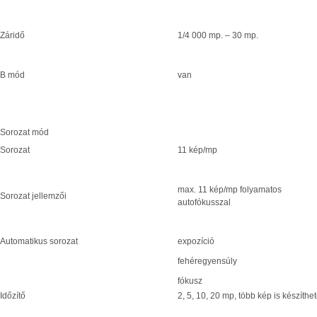
Záridő
1/4 000 mp. – 30 mp.
B mód
van
Sorozat mód
Sorozat
11 kép/mp
max. 11 kép/mp folyamatos
Sorozat jellemzői
autofókusszal
Automatikus sorozat
expozíció
fehéregyensúly
fókusz
Időzítő
2, 5, 10, 20 mp, több kép is készíthe