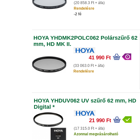
(20 858.3 Ft + áfa)
Rendelésre
-2 fé
HOYA YHDMK2POLC062 Polárszűrő 62
mm, HD MK II.
41 990 Ft
(33 063.0 Ft + áfa)
Rendelésre
HOYA YHDUV062 UV szűrő 62 mm, HD
Digital *
21 990 Ft
(17 315.0 Ft + áfa)
Azonnal megvásárolható