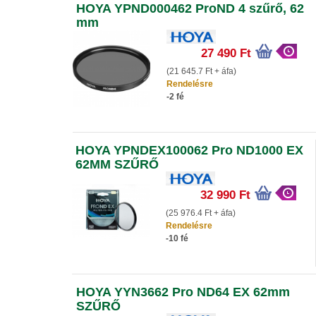
HOYA YPND000462 ProND 4 szűrő, 62
mm
27 490 Ft
(21 645.7 Ft + áfa)
Rendelésre
-2 fé
HOYA YPNDEX100062 Pro ND1000 EX
62MM SZŰRŐ
32 990 Ft
(25 976.4 Ft + áfa)
Rendelésre
-10 fé
HOYA YYN3662 Pro ND64 EX 62mm
SZŰRŐ