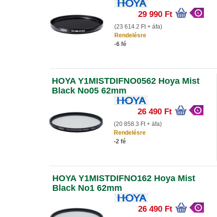
29 990 Ft
(23 614.2 Ft + áfa)
Rendelésre
-6 fé
HOYA Y1MISTDIFNO0562 Hoya Mist
Black No05 62mm
26 490 Ft
(20 858.3 Ft + áfa)
Rendelésre
-2 fé
HOYA Y1MISTDIFNO162 Hoya Mist
Black No1 62mm
26 490 Ft