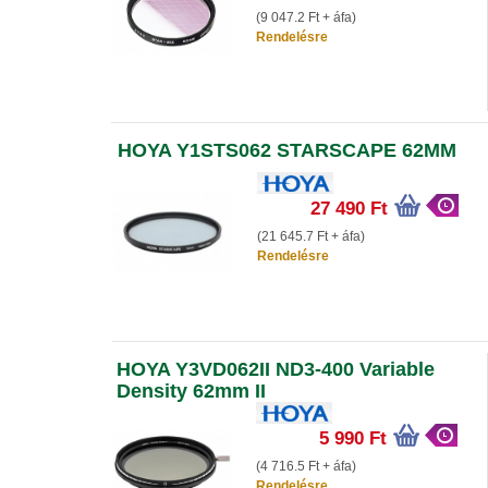
(9 047.2 Ft + áfa)
Rendelésre
HOYA Y1STS062 STARSCAPE 62MM
27 490 Ft
(21 645.7 Ft + áfa)
Rendelésre
HOYA Y3VD062II ND3-400 Variable
Density 62mm II
5 990 Ft
(4 716.5 Ft + áfa)
Rendelésre