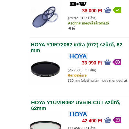
38 000 Ft
(29 921.3 Ft + áfa)
Azonnal megvásárolható
-6 fé
HOYA Y1IR72062 infra (072) szűrő, 62
mm
33 990 Ft
(26 763.8 Ft + áfa)
Rendelésre
720 nm feleti hullámhosszt engedi át
HOYA Y1UVIR062 UV&IR CUT szűrő,
62mm
42 490 Ft
(33 456.7 Ft + áfa)