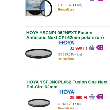
(14 165.4 Ft + áfa)
Rendelésre
HOYA YSCNPL062NEXT Fusion
Antistatic Next CPL62mm polárszűrő
31 990 Ft
(25 189.0 Ft + áfa)
Rendelésre
HOYA YSFONCPL062 Fusion One Next
Pol-Circ 62mm
29 990 Ft
(23 614.2 Ft + áfa)
Rendelésre