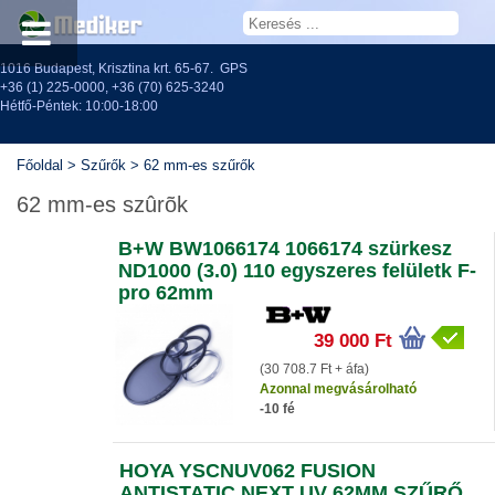
1016 Budapest, Krisztina krt. 65-67.
GPS
+36 (1) 225-0000
,
+36 (70) 625-3240
Hétfő-Péntek: 10:00-18:00
Főoldal
>
Szűrők
>
62 mm-es szűrők
62 mm-es szûrõk
B+W BW1066174 1066174 szürkesz
ND1000 (3.0) 110 egyszeres felületk F-
pro 62mm
39 000 Ft
(30 708.7 Ft + áfa)
Azonnal megvásárolható
-10 fé
HOYA YSCNUV062 FUSION
ANTISTATIC NEXT UV 62MM SZŰRŐ