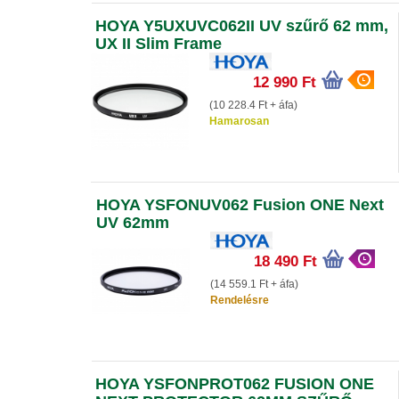
HOYA Y5UXUVC062II UV szűrő 62 mm,
UX II Slim Frame
12 990 Ft
(10 228.4 Ft + áfa)
Hamarosan
HOYA YSFONUV062 Fusion ONE Next
UV 62mm
18 490 Ft
(14 559.1 Ft + áfa)
Rendelésre
HOYA YSFONPROT062 FUSION ONE