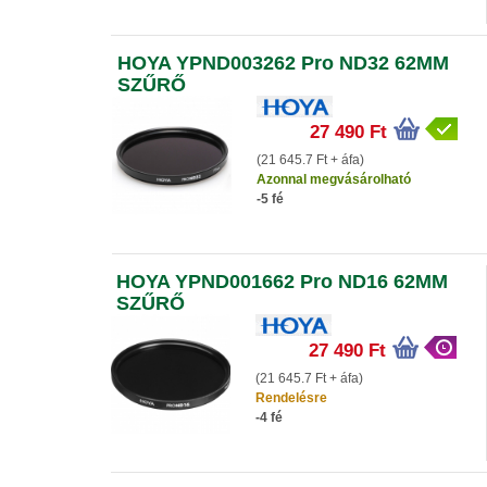
HOYA YPND003262 Pro ND32 62MM
SZŰRŐ
27 490 Ft
(21 645.7 Ft + áfa)
Azonnal megvásárolható
-5 fé
HOYA YPND001662 Pro ND16 62MM
SZŰRŐ
27 490 Ft
(21 645.7 Ft + áfa)
Rendelésre
-4 fé