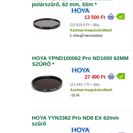
polárszűrő, 62 mm, Slim *
13 500 Ft
(10 629.9 Ft + áfa)
Azonnal megvásárolható
1 rétegű bevonattal
HOYA YPND100062 Pro ND1000 62MM
SZŰRŐ *
27 490 Ft
(21 645.7 Ft + áfa)
Azonnal megvásárolható
-10 fé
HOYA YYN3362 Pro ND8 EX 62mm
szűrő