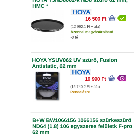
HOYA Y5ND8062-k ND8 szűrő 62 mm,
HMC *
16 500 Ft
(12 992.1 Ft + áfa)
Azonnal megvásárolható
-3 fé
HOYA YSUV062 UV szűrő, Fusion
Antistatic, 62 mm
19 990 Ft
(15 740.2 Ft + áfa)
Rendelésre
B+W BW1066156 1066156 szürkeszűrő
ND64 (1.8) 106 egyszeres felületk F-pro
62 mm