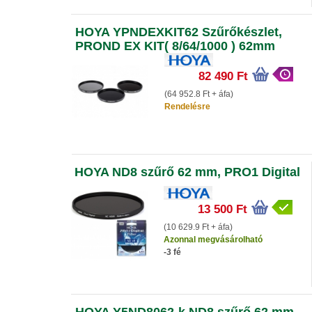
HOYA YPNDEXKIT62 Szűrőkészlet,
PROND EX KIT( 8/64/1000 ) 62mm
82 490 Ft
(64 952.8 Ft + áfa)
Rendelésre
HOYA ND8 szűrő 62 mm, PRO1 Digital
13 500 Ft
(10 629.9 Ft + áfa)
Azonnal megvásárolható
-3 fé