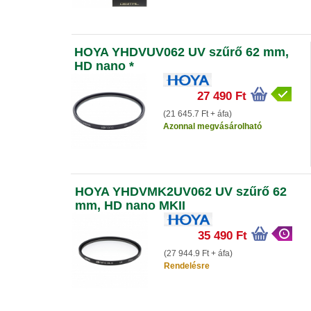
HOYA YHDVUV062 UV szűrő 62 mm,
HD nano *
27 490 Ft
(21 645.7 Ft + áfa)
Azonnal megvásárolható
HOYA YHDVMK2UV062 UV szűrő 62
mm, HD nano MKII
35 490 Ft
(27 944.9 Ft + áfa)
Rendelésre