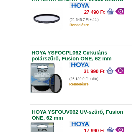
27 490 Ft
(21 645.7 Ft + áfa)
Rendelésre
HOYA YSFOCPL062 Cirkuláris
polárszűrő, Fusion ONE, 62 mm
31 990 Ft
(25 189.0 Ft + áfa)
Rendelésre
HOYA YSFOUV062 UV-szűrő, Fusion
ONE, 62 mm
17 990 Ft