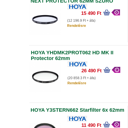
NEXT PROTECTOR 62MM SZŰRŐ
15 490 Ft
(12 196.9 Ft + áfa)
Rendelésre
HOYA YHDMK2PROT062 HD MK II
Protector 62mm
26 490 Ft
(20 858.3 Ft + áfa)
Rendelésre
HOYA Y3STERN662 Starfilter 6x 62mm
11 490 Ft