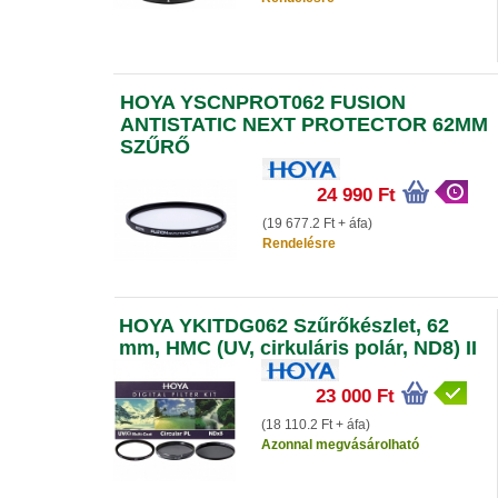
HOYA YSCNPROT062 FUSION
ANTISTATIC NEXT PROTECTOR 62MM
SZŰRŐ
24 990 Ft
(19 677.2 Ft + áfa)
Rendelésre
HOYA YKITDG062 Szűrőkészlet, 62
mm, HMC (UV, cirkuláris polár, ND8) II
23 000 Ft
(18 110.2 Ft + áfa)
Azonnal megvásárolható