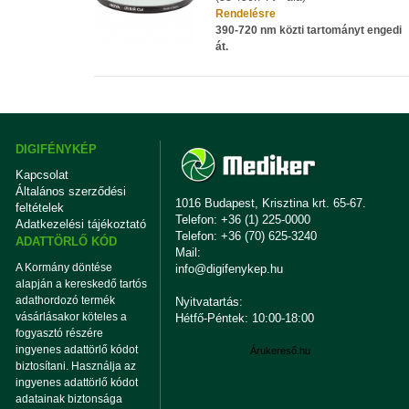
Rendelésre
390-720 nm közti tartományt engedi
át.
DIGIFÉNYKÉP
Kapcsolat
Általános szerződési
1016 Budapest, Krisztina krt. 65-67.
feltételek
Telefon: +36 (1) 225-0000
Adatkezelési tájékoztató
Telefon: +36 (70) 625-3240
ADATTÖRLŐ KÓD
Mail:
A Kormány döntése
info@digifenykep.hu
alapján a kereskedő tartós
adathordozó termék
Nyitvatartás:
vásárlásakor köteles a
Hétfő-Péntek: 10:00-18:00
fogyasztó részére
ingyenes adattörlő kódot
Árukereső.hu
biztosítani. Használja az
ingyenes adattörlő kódot
adatainak biztonsága