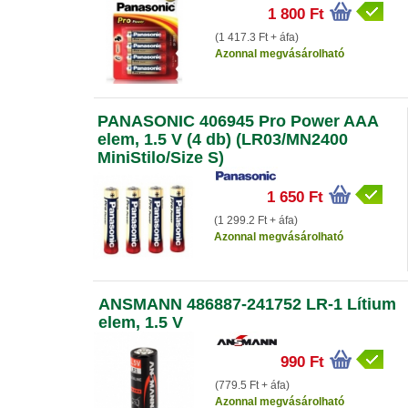
1 800 Ft
(1 417.3 Ft + áfa)
Azonnal megvásárolható
PANASONIC 406945 Pro Power AAA
elem, 1.5 V (4 db) (LR03/MN2400
MiniStilo/Size S)
1 650 Ft
(1 299.2 Ft + áfa)
Azonnal megvásárolható
ANSMANN 486887-241752 LR-1 Lítium
elem, 1.5 V
990 Ft
(779.5 Ft + áfa)
Azonnal megvásárolható