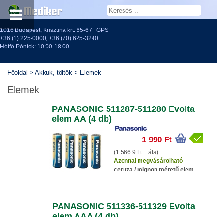
1016 Budapest, Krisztina krt. 65-67.
GPS
+36 (1) 225-0000
,
+36 (70) 625-3240
Hétfő-Péntek: 10:00-18:00
Főoldal
>
Akkuk, töltők
>
Elemek
Elemek
PANASONIC 511287-511280 Evolta
elem AA (4 db)
1 990 Ft
(1 566.9 Ft + áfa)
Azonnal megvásárolható
ceruza / mignon méretű elem
PANASONIC 511336-511329 Evolta
elem AAA (4 db)