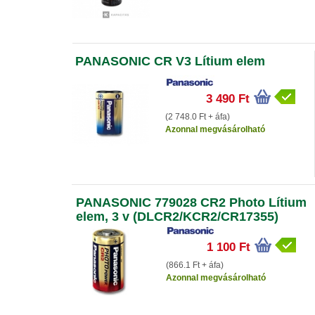
PANASONIC CR V3 Lítium elem
3 490 Ft
(2 748.0 Ft + áfa)
Azonnal megvásárolható
PANASONIC 779028 CR2 Photo Lítium
elem, 3 v (DLCR2/KCR2/CR17355)
1 100 Ft
(866.1 Ft + áfa)
Azonnal megvásárolható