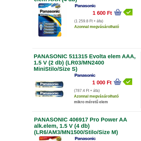
1 600 Ft
(1 259.8 Ft + áfa)
Azonnal megvásárolható
PANASONIC 511315 Evolta elem AAA,
1.5 V (2 db) (LR03/MN2400
MiniStilo/Size S)
1 000 Ft
(787.4 Ft + áfa)
Azonnal megvásárolható
mikro méretű elem
PANASONIC 406917 Pro Power AA
alk.elem, 1.5 V (4 db)
(LR6/AM3/MN1500/Stilo/Size M)