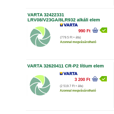
VARTA 32422331
LRV08/V23GA/8LR932 alkáli elem
990 Ft
(779.5 Ft + áfa)
Azonnal megvásárolható
VARTA 32620411 CR-P2 lítium elem
3 200 Ft
(2 519.7 Ft + áfa)
Azonnal megvásárolható