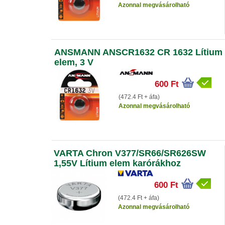
Azonnal megvásárolható
ANSMANN ANSCR1632 CR 1632 Lítium
elem, 3 V
600 Ft
(472.4 Ft + áfa)
Azonnal megvásárolható
VARTA Chron V377/SR66/SR626SW
1,55V Lítium elem karórákhoz
600 Ft
(472.4 Ft + áfa)
Azonnal megvásárolható