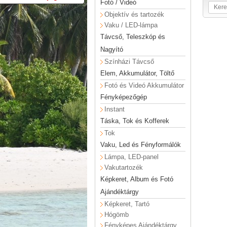
Fotó / Videó
Objektív és tartozék
Vaku / LED-lámpa
Távcső, Teleszkóp és
Nagyító
Színházi Távcső
Elem, Akkumulátor, Töltő
Fotó és Videó Akkumulátor
Fényképezőgép
Instant
Táska, Tok és Kofferek
Tok
Vaku, Led és Fényformálók
Lámpa, LED-panel
Vakutartozék
Képkeret, Album és Fotó
Ajándéktárgy
Képkeret, Tartó
Hógömb
Fényképes Ajándéktárgy