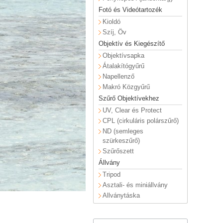
Fotó és Videótartozék
Kioldó
Szíj, Öv
Objektív és Kiegészítő
Objektívsapka
Átalakítógyűrű
Napellenző
Makró Közgyűrű
Szűrő Objektívekhez
UV, Clear és Protect
CPL (cirkuláris polárszűrő)
ND (semleges
szürkeszűrő)
Szűrőszett
Állvány
Tripod
Asztali- és miniállvány
Allványtáska