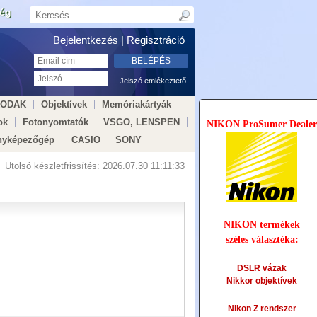
ség
Bejelentkezés |
Regisztráció
Jelszó emlékeztető
KODAK
Objektívek
Memóriakártyák
ok
Fotonyomtatók
VSGO, LENSPEN
NIKON ProSumer Dealer
nyképezőgép
CASIO
SONY
Utolsó készletfrissítés:
2026.07.30 11:11:33
NIKON termékek
széles választéka:
DSLR vázak
Nikkor objektívek
Nikon Z rendszer