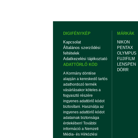
DIGIFÉNYKÉP
MÁRKÁK
Kapcsolat
NIKON
Általános szerződési
PENTAX
feltételek
OLYMPUS
Adatkezelési tájékoztató
FUJIFILM
LENSPEN
ADATTÖRLŐ KÓD
DÖRR
A Kormány döntése
alapján a kereskedő tartós
adathordozó termék
vásárlásakor köteles a
fogyasztó részére
ingyenes adattörlő kódot
biztosítani. Használja az
ingyenes adattörlő kódot
adatainak biztonsága
érdekében! További
információ a Nemzeti
Média- és Hírközlési