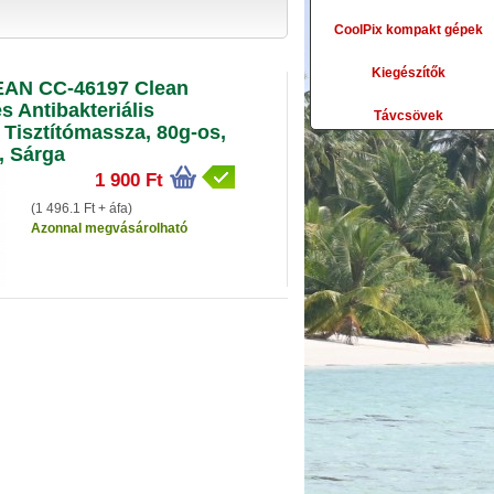
CoolPix kompakt gépek
Kiegészítők
AN CC-46197 Clean
s Antibakteriális
Távcsövek
ő Tisztítómassza, 80g-os,
ú, Sárga
1 900 Ft
(1 496.1 Ft + áfa)
Azonnal megvásárolható