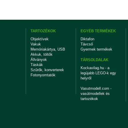
TARTOZÉKOK
EGYÉB TERMÉKEK
Objektívek
Diktafon
Vakuk
Távcső
Memóriakártya, USB
Gyermek termékek
Akkuk, töltők
Állványok
TÁRSOLDALAK
Táskák
Kockavilag.hu - a
Szűrők, konverterek
legújabb LEGO-k egy
Fotonyomtatók
helyről
Vasutmodell.com -
vasútmodellek és
tartozékok