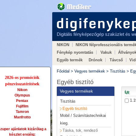
Digitális fényképezőgép szaküzlet és 
NIKON
NIKON félprofesszionális termé
Fénykép nyomtatás
Vakuk
Állványo
Egyéb termék
Drónok
Távcső
Vi
Hogyan válasszunk
× LEGO × Vasútmo
Főoldal
>
Vegyes termékek
>
Tisztítás
>
Egy
2026-os promóciók
Egyéb tisztító
pénzvisszatérítések
Nikon
Vegyes termékek
ÁR
Olympus
1.1
Pentax
Tisztítás
Fujifilm
Egyéb tisztító
Tamron
Mobil / Számítástechnikai
Manfrotto
kieg.
zuper ajánlatok kizárólag a
Táska, tok, rendező
készlet erejéig: