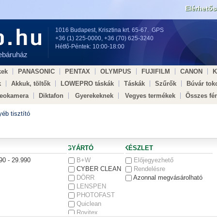
Elérhető
1016 Budapest, Krisztina krt. 65-67.
GPS
+36 (1) 225-0000
,
+36 (70) 625-3240
Hétfő-Péntek: 10:00-18:00
webáruház
kek
PANASONIC
PENTAX
OLYMPUS
FUJIFILM
CANON
k
Akkuk, töltők
LOWEPRO táskák
Táskák
Szűrők
Búvár tok
deokamera
Diktafon
Gyerekeknek
Vegyes termékek
Összes fé
dell × Egészségügy ×
éb tisztító
GYÁRTÓ
KÉSZLET
90 - 29.990
B+W
Előjegyezhető
CYBER CLEAN
Rendelésre
DÖRR
Azonnal megvásárolható
LENSPEN
PHOTOFAST
Quiclean
Rovitex