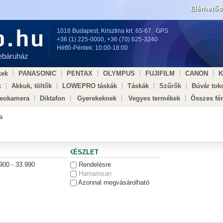
Elérhető
1016 Budapest, Krisztina krt. 65-67.
GPS
+36 (1) 225-0000
,
+36 (70) 625-3240
Hétfő-Péntek: 10:00-18:00
webáruház
kek
PANASONIC
PENTAX
OLYMPUS
FUJIFILM
CANON
k
Akkuk, töltők
LOWEPRO táskák
Táskák
Szűrők
Búvár tok
deokamera
Diktafon
Gyerekeknek
Vegyes termékek
Összes fé
dell × Egészségügy ×
a
KÉSZLET
900 - 33.990
Rendelésre
Hamarosan
Azonnal megvásárolható