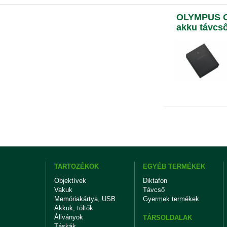
OLYMPUS O
akku távcs
TARTOZÉKOK
EGYÉB TERMÉKEK
Objektívek
Diktafon
Vakuk
Távcső
Memóriakártya, USB
Gyermek termékek
Akkuk, töltők
Állványok
TÁRSOLDALAK
Táskák