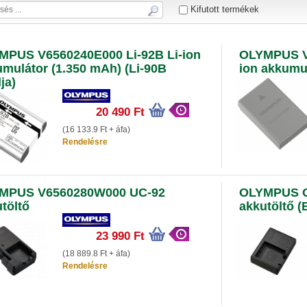
Kifutott termékek
MPUS V6560240E000 Li-92B Li-ion
OLYMPUS V
mulátor (1.350 mAh) (Li-90B
ion akkumu
ja)
20 490 Ft
(16 133.9 Ft + áfa)
Rendelésre
MPUS V6560280W000 UC-92
OLYMPUS 
töltő
akkutöltő (
23 990 Ft
(18 889.8 Ft + áfa)
Rendelésre