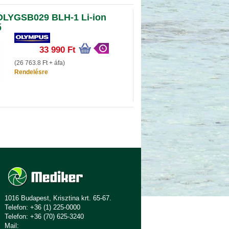
LYGSB029 BLH-1 Li-ion
ő
33 990 Ft
(26 763.8 Ft + áfa)
Rendelésre
1016 Budapest, Krisztina krt. 65-67.
Telefon: +36 (1) 225-0000
Telefon: +36 (70) 625-3240
Mail: