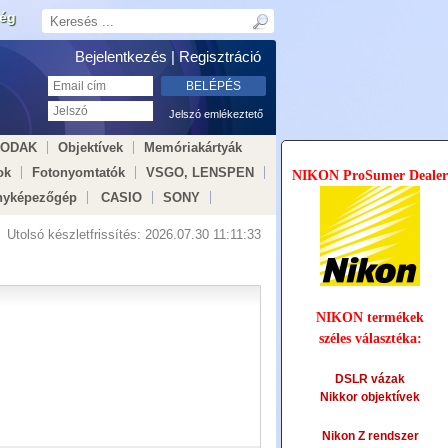
ség
Bejelentkezés |
Regisztráció
Jelszó emlékeztető
KODAK
Objektívek
Memóriakártyák
ok
Fotonyomtatók
VSGO, LENSPEN
NIKON ProSumer Dealer
nyképezőgép
CASIO
SONY
Utolsó készletfrissítés:
2026.07.30 11:11:33
NIKON termékek
széles választéka:
DSLR vázak
Nikkor objektívek
Nikon Z rendszer