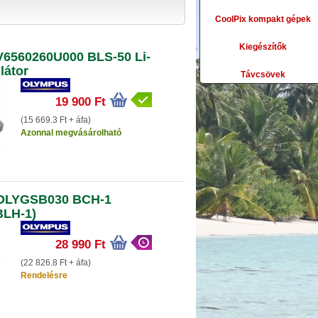
CoolPix kompakt gépek
Kiegészítők
6560260U000 BLS-50 Li-
látor
Távcsövek
19 900 Ft
(15 669.3 Ft + áfa)
Azonnal megvásárolható
OLYGSB030 BCH-1
BLH-1)
28 990 Ft
(22 826.8 Ft + áfa)
Rendelésre