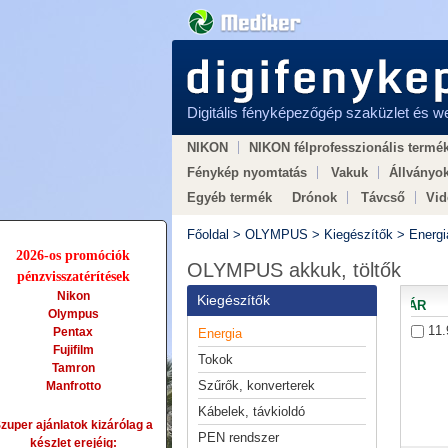
Digitális fényképezőgép szaküzlet és 
NIKON
NIKON félprofesszionális termé
Fénykép nyomtatás
Vakuk
Állványo
Egyéb termék
Drónok
Távcső
Vi
Hogyan válasszunk
× LEGO × Vasútmo
Főoldal
>
OLYMPUS
>
Kiegészítők
>
Energi
2026-os promóciók
OLYMPUS akkuk, töltők
pénzvisszatérítések
Nikon
Kiegészítők
ÁR
Olympus
11.
Pentax
Energia
Fujifilm
Tokok
Tamron
Szűrők, konverterek
Manfrotto
Kábelek, távkioldó
zuper ajánlatok kizárólag a
PEN rendszer
készlet erejéig: