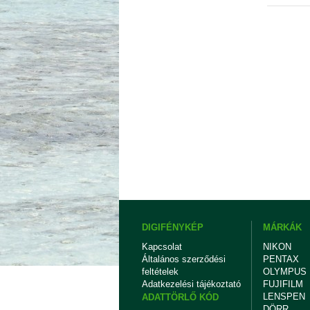
DIGIFÉNYKÉP
MÁRKÁK
Kapcsolat
NIKON
Általános szerződési
PENTAX
feltételek
OLYMPUS
Adatkezelési tájékoztató
FUJIFILM
LENSPEN
ADATTÖRLŐ KÓD
DÖRR