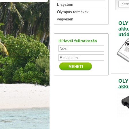
E-system
Olympus termékek
vegyesen
OLY
akku
utód
Hírlevél feliratkozás
OLY
akku