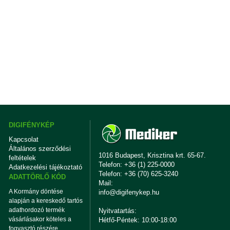
DIGIFÉNYKÉP
Kapcsolat
Általános szerződési
1016 Budapest, Krisztina krt. 65-67.
feltételek
Telefon: +36 (1) 225-0000
Adatkezelési tájékoztató
Telefon: +36 (70) 625-3240
ADATTÖRLŐ KÓD
Mail:
A Kormány döntése
info@digifenykep.hu
alapján a kereskedő tartós
adathordozó termék
Nyitvatartás:
vásárlásakor köteles a
Hétfő-Péntek: 10:00-18:00
fogyasztó részére