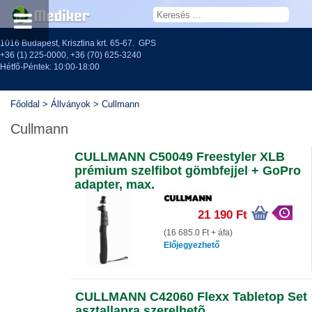
1016 Budapest, Krisztina krt. 65-67.
GPS
+36 (1) 225-0000
,
+36 (70) 625-3240
Hétfő-Péntek: 10:00-18:00
Főoldal
>
Állványok
>
Cullmann
Cullmann
CULLMANN C50049 Freestyler XLB
prémium szelfibot gömbfejjel + GoPro
adapter, max.
21 190 Ft
(16 685.0 Ft + áfa)
Előjegyezhető
CULLMANN C42060 Flexx Tabletop Set
asztallapra szerelhetõ