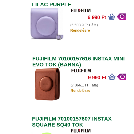
LILAC PURPLE
6 990 Ft
(5 503.9 Ft + áfa)
Rendelésre
FUJIFILM 70100157616 INSTAX MINI
EVO TOK (BARNA)
9 990 Ft
(7 866.1 Ft + áfa)
Rendelésre
FUJIFILM 70100157607 INSTAX
SQUARE SQ40 TOK