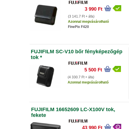
3 990 Ft
(3 141.7 Ft + áfa)
Azonnal megvásárolható
FinePix F420
FUJIFILM SC-V10 bőr fényképezőgép
tok *
5 500 Ft
(4 330.7 Ft + áfa)
Azonnal megvásárolható
FUJIFILM 16652609 LC-X100V tok,
fekete
43 990 Ft