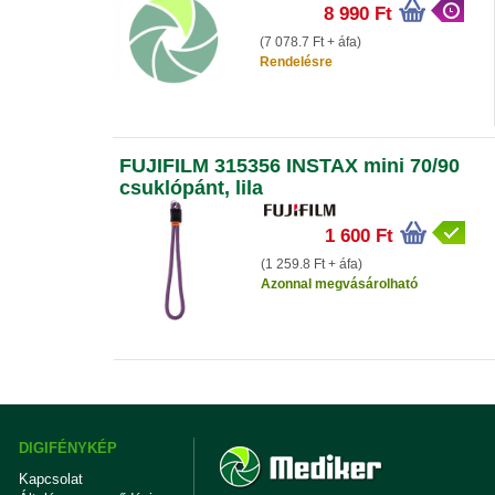
8 990 Ft
(7 078.7 Ft + áfa)
Rendelésre
FUJIFILM 315356 INSTAX mini 70/90
csuklópánt, lila
1 600 Ft
(1 259.8 Ft + áfa)
Azonnal megvásárolható
DIGIFÉNYKÉP
Kapcsolat