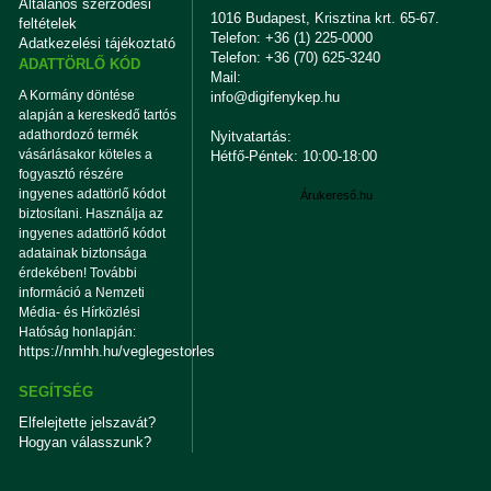
Általános szerződési
1016 Budapest, Krisztina krt. 65-67.
feltételek
Telefon: +36 (1) 225-0000
Adatkezelési tájékoztató
Telefon: +36 (70) 625-3240
ADATTÖRLŐ KÓD
Mail:
A Kormány döntése
info@digifenykep.hu
alapján a kereskedő tartós
adathordozó termék
Nyitvatartás:
vásárlásakor köteles a
Hétfő-Péntek: 10:00-18:00
fogyasztó részére
ingyenes adattörlő kódot
Árukereső.hu
biztosítani. Használja az
ingyenes adattörlő kódot
adatainak biztonsága
érdekében! További
információ a Nemzeti
Média- és Hírközlési
Hatóság honlapján:
https://nmhh.hu/veglegestorles
SEGÍTSÉG
Elfelejtette jelszavát?
Hogyan válasszunk?