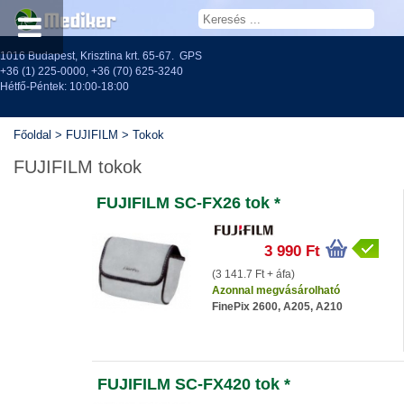
1016 Budapest, Krisztina krt. 65-67.
GPS
+36 (1) 225-0000
,
+36 (70) 625-3240
Hétfő-Péntek: 10:00-18:00
Főoldal
>
FUJIFILM
>
Tokok
FUJIFILM tokok
FUJIFILM SC-FX26 tok *
3 990 Ft
(3 141.7 Ft + áfa)
Azonnal megvásárolható
FinePix 2600, A205, A210
FUJIFILM SC-FX420 tok *