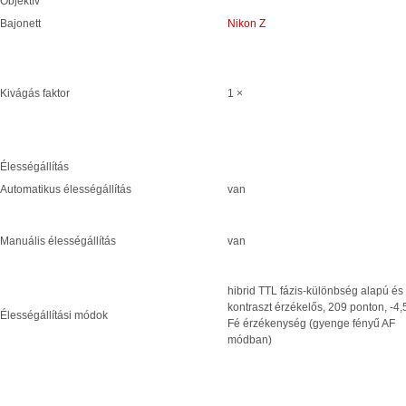
Objektív
Bajonett
Nikon Z
Kivágás faktor
1 ×
Élességállítás
Automatikus élességállítás
van
Manuális élességállítás
van
hibrid TTL fázis-különbség alapú és
kontraszt érzékelős, 209 ponton, -4,
Élességállítási módok
Fé érzékenység (gyenge fényű AF
módban)