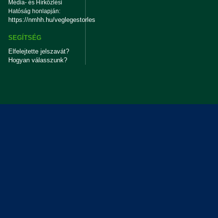
Média- és Hírközlési
Hatóság honlapján:
https://nmhh.hu/veglegestorles
SEGÍTSÉG
Elfelejtette jelszavát?
Hogyan válasszunk?