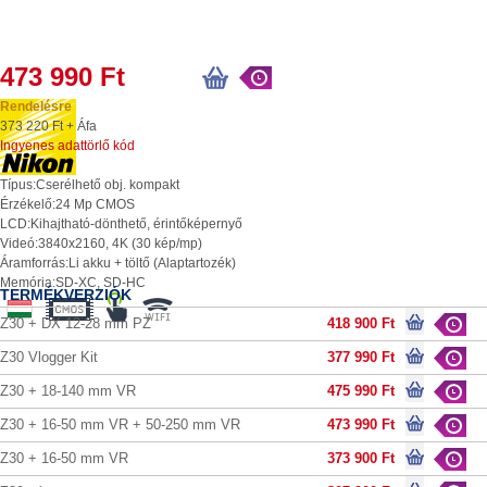
473 990 Ft
Rendelésre
373 220 Ft + Áfa
Ingyenes adattörlő kód
Típus:
Cserélhető obj. kompakt
Érzékelő:
24 Mp CMOS
LCD:
Kihajtható-dönthető, érintőképernyő
Videó:
3840x2160, 4K (30 kép/mp)
Áramforrás:
Li akku + töltő (Alaptartozék)
Memória:
SD-XC, SD-HC
TERMÉKVERZIÓK
Z30 + DX 12-28 mm PZ
418 900 Ft
Z30 Vlogger Kit
377 990 Ft
Z30 + 18-140 mm VR
475 990 Ft
Z30 + 16-50 mm VR + 50-250 mm VR
473 990 Ft
Z30 + 16-50 mm VR
373 900 Ft