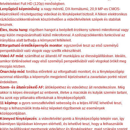
felvételekkel Full HD (120p) minőségben.
Lenyűgöző képminőség
: a nagy méretű, DX-formátumú, 20,9 MP-es CMOS-
képérzékelő részletgazdag videókat és fényképeket biztosít. A Nikon elektronikus
rázkódáscsökkentésének köszönhetően a videófelvételek szépek és stabilak
lesznek.
Éles, tiszta hang:
rögzítsen hangot a beépített érzékeny sztereó mikrofonnal vagy
egy külön megvásárolható külső mikrofonnal. A szélzajcsökkentés funkcióval az
irányítása alatt tarthatja a környezet feltételeit.
Elforgatható érintőképernyős monitor
: egyszerűvé teszi az első személyű
perspektívából való vlogok vagy szelfik elkészítését.
Videó AF mód
: számíthat az állandó AF munkájára az élességállításban. Ideális,
amikor történéseket vagy első személyű perspektívából való vlogokat örökít meg
mozgás közben.
Önarckép mód
: fordítsa előrefelé az elforgatható monitort, és a fényképezőgép
azonnal eltávolítja a képernyőn megjelenő kijelzéseket a zavartalan portré nézet
érdekében.
Szem- és állatérzékelő AF:
állóképekhez és videókhoz áll rendelkezésre. Még
akkor is képes élességet az emberek, illetve a macskák és kutyák szemén tartani,
ha azok egy pillanatra elfordulnak a fényképezőgéptől.
11 kép/mp:
a gyors sorozatfelvételi sebesség és a teljes AF/AE lehetővé teszi,
hogy a felhasználók Insta-kész képeket rögzítsenek az események
középpontjában.
Könnyed fényképezés
: a videofelvétel gomb a fényképezőgép tetején van, így
bármilyen tájolásban könnyen elérhető, és lehetővé teszi, hogy a felhasználók
külön beállításokat mentsenek videókhoz és fényképekhez, majd szükség szerint