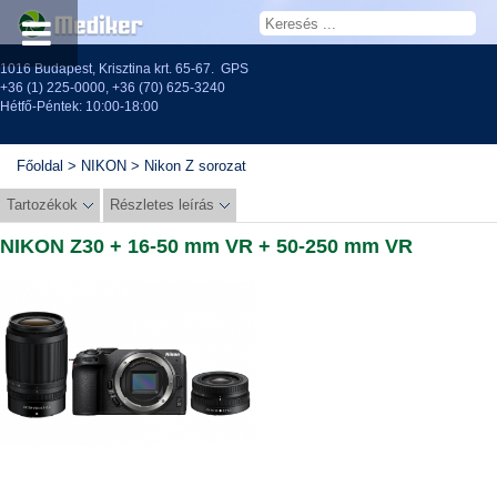
1016 Budapest, Krisztina krt. 65-67.
GPS
+36 (1) 225-0000
,
+36 (70) 625-3240
Hétfő-Péntek: 10:00-18:00
Főoldal
>
NIKON
>
Nikon Z sorozat
Tartozékok
Részletes leírás
NIKON Z30 + 16-50 mm VR + 50-250 mm VR