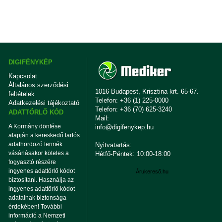
DIGIFÉNYKÉP
Kapcsolat
Általános szerződési
1016 Budapest, Krisztina krt. 65-67.
feltételek
Telefon: +36 (1) 225-0000
Adatkezelési tájékoztató
Telefon: +36 (70) 625-3240
ADATTÖRLŐ KÓD
Mail:
A Kormány döntése
info@digifenykep.hu
alapján a kereskedő tartós
adathordozó termék
Nyitvatartás:
vásárlásakor köteles a
Hétfő-Péntek: 10:00-18:00
fogyasztó részére
ingyenes adattörlő kódot
Árukereső.hu
biztosítani. Használja az
ingyenes adattörlő kódot
adatainak biztonsága
érdekében! További
információ a Nemzeti