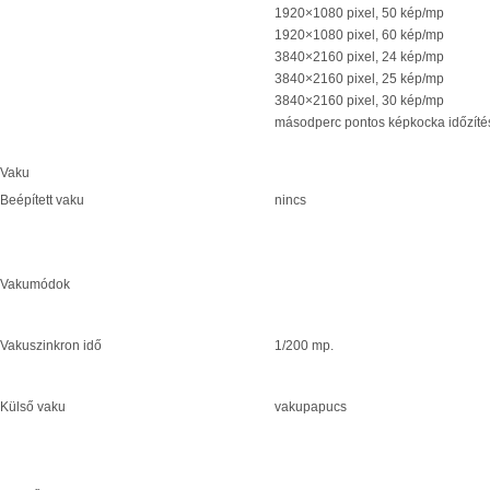
1920×1080 pixel, 50 kép/mp
1920×1080 pixel, 60 kép/mp
3840×2160 pixel, 24 kép/mp
3840×2160 pixel, 25 kép/mp
3840×2160 pixel, 30 kép/mp
másodperc pontos képkocka időzíté
Vaku
Beépített vaku
nincs
Vakumódok
Vakuszinkron idő
1/200 mp.
Külső vaku
vakupapucs