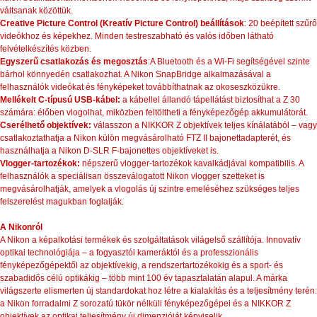
váltsanak közöttük.
Creative Picture Control (Kreatív Picture Control) beállítások
: 20 beépített szűrő
videókhoz és képekhez. Minden testreszabható és valós időben látható
felvételkészítés közben.
Egyszerű csatlakozás és megosztás
:A Bluetooth és a Wi-Fi segítségével szinte
bárhol könnyedén csatlakozhat. A Nikon SnapBridge alkalmazásával a
felhasználók videókat és fényképeket továbbíthatnak az okoseszközükre.
Mellékelt C-típusú USB-kábel:
a kábellel állandó tápellátást biztosíthat a Z 30
számára: élőben vlogolhat, miközben feltöltheti a fényképezőgép akkumulátorát.
Cserélhető objektívek:
válasszon a NIKKOR Z objektívek teljes kínálatából – vagy
csatlakoztathatja a Nikon külön megvásárolható FTZ II bajonettadapterét, és
használhatja a Nikon D-SLR F-bajonettes objektíveket is.
Vlogger-tartozékok:
népszerű vlogger-tartozékok kavalkádjával kompatibilis. A
felhasználók a speciálisan összeválogatott Nikon vlogger szetteket is
megvásárolhatják, amelyek a vlogolás új szintre emeléséhez szükséges teljes
felszerelést magukban foglalják.
A Nikonról
A Nikon a képalkotási termékek és szolgáltatások világelső szállítója. Innovatív
optikai technológiája – a fogyasztói kameráktól és a professzionális
fényképezőgépektől az objektívekig, a rendszertartozékokig és a sport- és
szabadidős célú optikákig – több mint 100 év tapasztalatán alapul. A márka
világszerte elismerten új standardokat hoz létre a kialakítás és a teljesítmény terén:
a Nikon forradalmi Z sorozatú tükör nélküli fényképezőgépei és a NIKKOR Z
objektívek az optikai teljesítmény új dimenzióját képviselik.