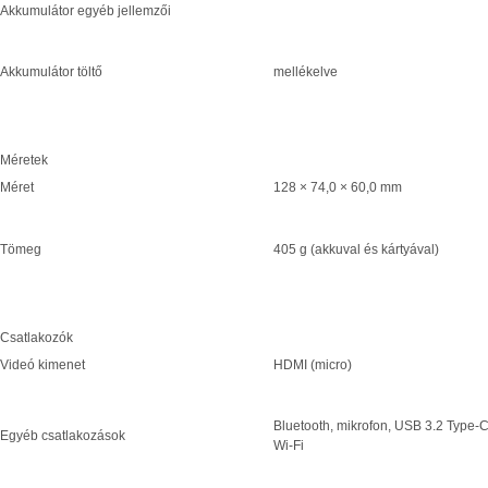
Akkumulátor egyéb jellemzői
Akkumulátor töltő
mellékelve
Méretek
Méret
128 × 74,0 × 60,0 mm
Tömeg
405 g (akkuval és kártyával)
Csatlakozók
Videó kimenet
HDMI (micro)
Bluetooth, mikrofon, USB 3.2 Type-C
Egyéb csatlakozások
Wi-Fi