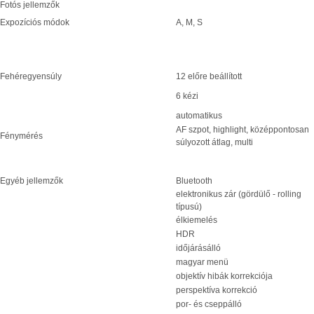
Fotós jellemzők
Expozíciós módok
A, M, S
Fehéregyensúly
12 előre beállított
6 kézi
automatikus
AF szpot, highlight, középpontosan
Fénymérés
súlyozott átlag, multi
Egyéb jellemzők
Bluetooth
elektronikus zár (gördülő - rolling
típusú)
élkiemelés
HDR
időjárásálló
magyar menü
objektív hibák korrekciója
perspektíva korrekció
por- és cseppálló