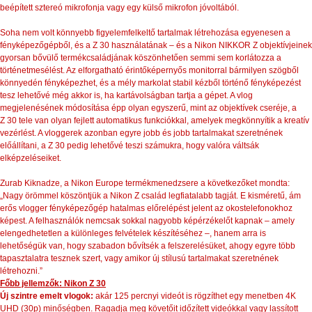
beépített sztereó mikrofonja vagy egy külső mikrofon jóvoltából.
Soha nem volt könnyebb figyelemfelkeltő tartalmak létrehozása egyenesen a
fényképezőgépből, és a Z 30 használatának – és a Nikon NIKKOR Z objektívjeinek
gyorsan bővülő termékcsaládjának köszönhetően semmi sem korlátozza a
történetmesélést. Az elforgatható érintőképernyős monitorral bármilyen szögből
könnyedén fényképezhet, és a mély markolat stabil kézből történő fényképezést
tesz lehetővé még akkor is, ha kartávolságban tartja a gépet. A vlog
megjelenésének módosítása épp olyan egyszerű, mint az objektívek cseréje, a
Z 30 tele van olyan fejlett automatikus funkciókkal, amelyek megkönnyítik a kreatív
vezérlést. A vloggerek azonban egyre jobb és jobb tartalmakat szeretnének
előállítani, a Z 30 pedig lehetővé teszi számukra, hogy valóra váltsák
elképzeléseiket.
Zurab Kiknadze, a Nikon Europe termékmenedzsere a következőket mondta:
„Nagy örömmel köszöntjük a Nikon Z család legfiatalabb tagját. E kisméretű, ám
erős vlogger fényképezőgép hatalmas előrelépést jelent az okostelefonokhoz
képest. A felhasználók nemcsak sokkal nagyobb képérzékelőt kapnak – amely
elengedhetetlen a különleges felvételek készítéséhez –, hanem arra is
lehetőségük van, hogy szabadon bővítsék a felszerelésüket, ahogy egyre több
tapasztalatra tesznek szert, vagy amikor új stílusú tartalmakat szeretnének
létrehozni.”
Főbb jellemzők: Nikon Z 30
Új szintre emelt vlogok:
akár 125 percnyi videót is rögzíthet egy menetben 4K
UHD (30p) minőségben. Ragadja meg követőit időzített videókkal vagy lassított