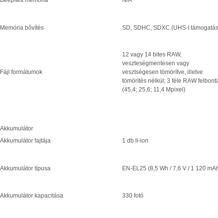
Beépített memória
N/A
Memória bővítés
SD, SDHC, SDXC (UHS-I támogatás
12 vagy 14 bites RAW,
veszteségmentesen vagy
Fájl formátumok
vesztségesen tömörítve, illetve
tömörítés nélkül; 3 féle RAW felbont
(45,4; 25,6; 11,4 Mpixel)
Akkumulátor
Akkumulátor fajtája
1 db li-ion
Akkumulátor típusa
EN-EL25 (8,5 Wh / 7,6 V / 1 120 mA
Akkumulátor kapacitása
330 fotó