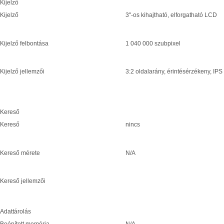
Kijelző
Kijelző
3"-os kihajtható, elforgatható LCD
Kijelző felbontása
1 040 000 szubpixel
Kijelző jellemzői
3:2 oldalarány, érintésérzékeny, IPS
Kereső
Kereső
nincs
Kereső mérete
N/A
Kereső jellemzői
Adattárolás