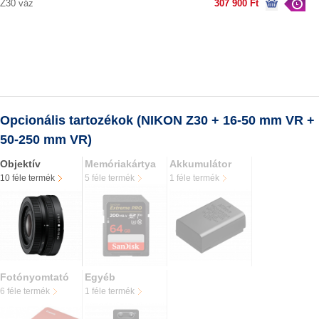
Z30 váz
307 900 Ft
Opcionális tartozékok (NIKON Z30 + 16-50 mm VR +
50-250 mm VR)
Objektív
Memóriakártya
Akkumulátor
10 féle termék
5 féle termék
1 féle termék
Fotónyomtató
Egyéb
6 féle termék
1 féle termék