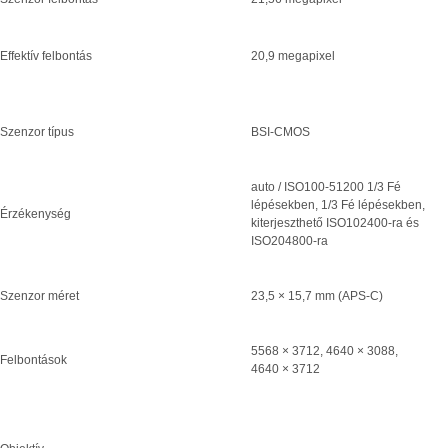
Effektív felbontás
20,9 megapixel
Szenzor típus
BSI-CMOS
auto / ISO100-51200 1/3 Fé
lépésekben, 1/3 Fé lépésekben,
Érzékenység
kiterjeszthető ISO102400-ra és
ISO204800-ra
Szenzor méret
23,5 × 15,7 mm (APS-C)
5568 × 3712, 4640 × 3088,
Felbontások
4640 × 3712