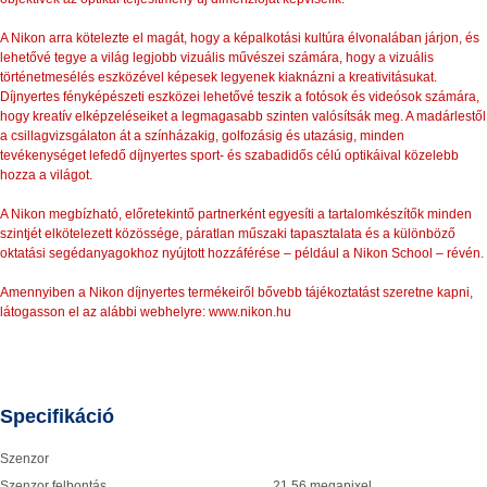
A Nikon arra kötelezte el magát, hogy a képalkotási kultúra élvonalában járjon, és
lehetővé tegye a világ legjobb vizuális művészei számára, hogy a vizuális
történetmesélés eszközével képesek legyenek kiaknázni a kreativitásukat.
Díjnyertes fényképészeti eszközei lehetővé teszik a fotósok és videósok számára,
hogy kreatív elképzeléseiket a legmagasabb szinten valósítsák meg. A madárlestől
a csillagvizsgálaton át a színházakig, golfozásig és utazásig, minden
tevékenységet lefedő díjnyertes sport- és szabadidős célú optikáival közelebb
hozza a világot.
A Nikon megbízható, előretekintő partnerként egyesíti a tartalomkészítők minden
szintjét elkötelezett közössége, páratlan műszaki tapasztalata és a különböző
oktatási segédanyagokhoz nyújtott hozzáférése – például a Nikon School – révén.
Amennyiben a Nikon díjnyertes termékeiről bővebb tájékoztatást szeretne kapni,
látogasson el az alábbi webhelyre:
www.nikon.hu
Specifikáció
Szenzor
Szenzor felbontás
21,56 megapixel