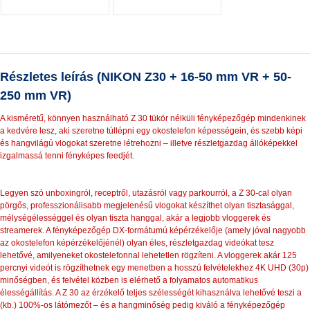
Részletes leírás (NIKON Z30 + 16-50 mm VR + 50-
250 mm VR)
A kisméretű, könnyen használható Z 30 tükör nélküli fényképezőgép mindenkinek
a kedvére lesz, aki szeretne túllépni egy okostelefon képességein, és szebb képi
és hangvilágú vlogokat szeretne létrehozni – illetve részletgazdag állóképekkel
izgalmassá tenni fényképes feedjét.
Legyen szó unboxingról, receptről, utazásról vagy parkourról, a Z 30-cal olyan
pörgős, professzionálisabb megjelenésű vlogokat készíthet olyan tisztasággal,
mélységélességgel és olyan tiszta hanggal, akár a legjobb vloggerek és
streamerek. A fényképezőgép DX-formátumú képérzékelője (amely jóval nagyobb
az okostelefon képérzékelőjénél) olyan éles, részletgazdag videókat tesz
lehetővé, amilyeneket okostelefonnal lehetetlen rögzíteni. A vloggerek akár 125
percnyi videót is rögzíthetnek egy menetben a hosszú felvételekhez 4K UHD (30p)
minőségben, és felvétel közben is elérhető a folyamatos automatikus
élességállítás. A Z 30 az érzékelő teljes szélességét kihasználva lehetővé teszi a
(kb.) 100%-os látómezőt – és a hangminőség pedig kiváló a fényképezőgép