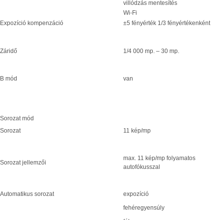
villódzás mentesítés
Wi-Fi
Expozíció kompenzáció
±5 fényérték 1/3 fényértékenként
Záridő
1/4 000 mp. – 30 mp.
B mód
van
Sorozat mód
Sorozat
11 kép/mp
max. 11 kép/mp folyamatos
Sorozat jellemzői
autofókusszal
Automatikus sorozat
expozíció
fehéregyensúly