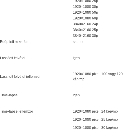
1920×1080 25p
1920×1080 30p
1920×1080 50p
1920×1080 60p
3840×2160 24p
3840×2160 25p
3840×2160 30p
Beépített mikrofon
stereo
Lassított felvétel
Igen
1920×1080 pixel, 100 vagy 120
Lassított felvétel jellemzői
kép/mp
Time-lapse
Igen
Time-lapse jellemzői
1920×1080 pixel, 24 kép/mp
1920×1080 pixel, 25 kép/mp
1920×1080 pixel, 30 kép/mp