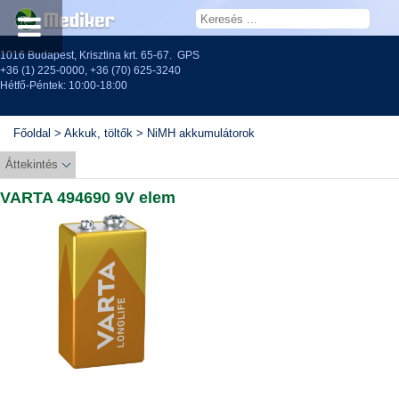
1016 Budapest, Krisztina krt. 65-67.
GPS
+36 (1) 225-0000
,
+36 (70) 625-3240
Hétfő-Péntek: 10:00-18:00
Főoldal
>
Akkuk, töltők
>
NiMH akkumulátorok
Áttekintés
VARTA 494690 9V elem