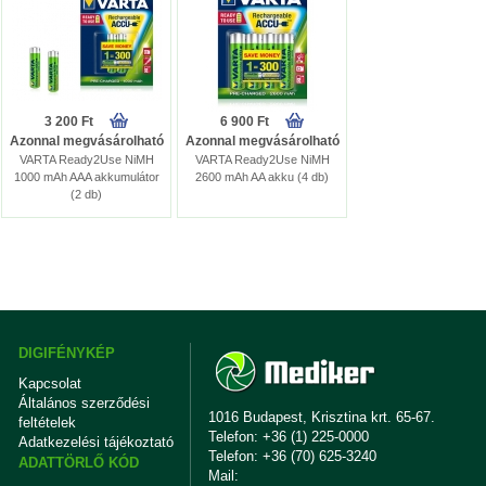
3 200 Ft
6 900 Ft
Azonnal megvásárolható
Azonnal megvásárolható
VARTA Ready2Use NiMH
VARTA Ready2Use NiMH
1000 mAh AAA akkumulátor
2600 mAh AA akku (4 db)
(2 db)
DIGIFÉNYKÉP
Kapcsolat
Általános szerződési
1016 Budapest, Krisztina krt. 65-67.
feltételek
Telefon: +36 (1) 225-0000
Adatkezelési tájékoztató
Telefon: +36 (70) 625-3240
ADATTÖRLŐ KÓD
Mail: