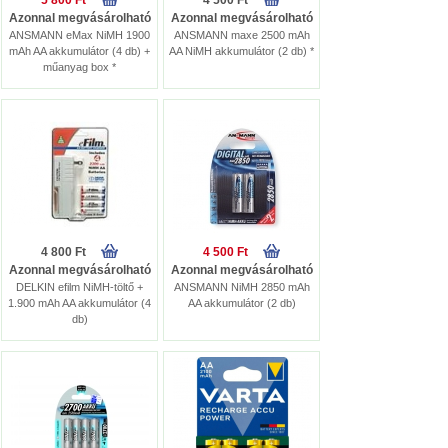
5 800 Ft
4 500 Ft
Azonnal megvásárolható
Azonnal megvásárolható
ANSMANN eMax NiMH 1900
ANSMANN maxe 2500 mAh
mAh AA akkumulátor (4 db) +
AA NiMH akkumulátor (2 db) *
műanyag box *
4 800 Ft
4 500 Ft
Azonnal megvásárolható
Azonnal megvásárolható
DELKIN efilm NiMH-töltő +
ANSMANN NiMH 2850 mAh
1.900 mAh AA akkumulátor (4
AA akkumulátor (2 db)
db)