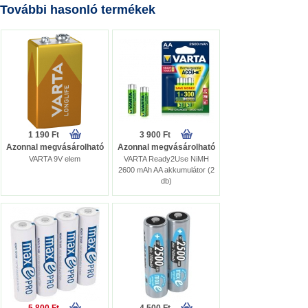
További hasonló termékek
1 190 Ft
3 900 Ft
Azonnal megvásárolható
Azonnal megvásárolható
VARTA 9V elem
VARTA Ready2Use NiMH
2600 mAh AA akkumulátor (2
db)