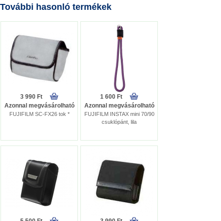
További hasonló termékek
3 990 Ft
1 600 Ft
Azonnal megvásárolható
Azonnal megvásárolható
FUJIFILM SC-FX26 tok *
FUJIFILM INSTAX mini 70/90
csuklópánt, lila