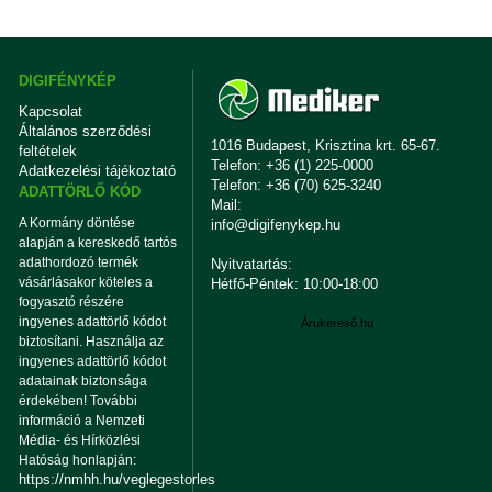
DIGIFÉNYKÉP
Kapcsolat
Általános szerződési
1016 Budapest, Krisztina krt. 65-67.
feltételek
Telefon: +36 (1) 225-0000
Adatkezelési tájékoztató
Telefon: +36 (70) 625-3240
ADATTÖRLŐ KÓD
Mail:
A Kormány döntése
info@digifenykep.hu
alapján a kereskedő tartós
adathordozó termék
Nyitvatartás:
vásárlásakor köteles a
Hétfő-Péntek: 10:00-18:00
fogyasztó részére
ingyenes adattörlő kódot
Árukereső.hu
biztosítani. Használja az
ingyenes adattörlő kódot
adatainak biztonsága
érdekében! További
információ a Nemzeti
Média- és Hírközlési
Hatóság honlapján:
https://nmhh.hu/veglegestorles