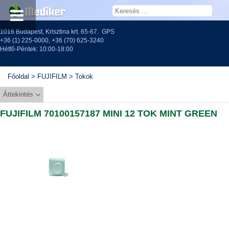
1016 Budapest, Krisztina krt. 65-67.
GPS
+36 (1) 225-0000
,
+36 (70) 625-3240
Hétfő-Péntek: 10:00-18:00
Főoldal
>
FUJIFILM
>
Tokok
Áttekintés
FUJIFILM 70100157187 MINI 12 TOK MINT GREEN