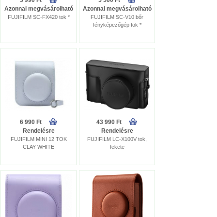
3 990 Ft
5 500 Ft
Azonnal megvásárolható
Azonnal megvásárolható
FUJIFILM SC-FX420 tok *
FUJIFILM SC-V10 bőr
fényképezőgép tok *
6 990 Ft
43 990 Ft
Rendelésre
Rendelésre
FUJIFILM MINI 12 TOK
FUJIFILM LC-X100V tok,
CLAY WHITE
fekete