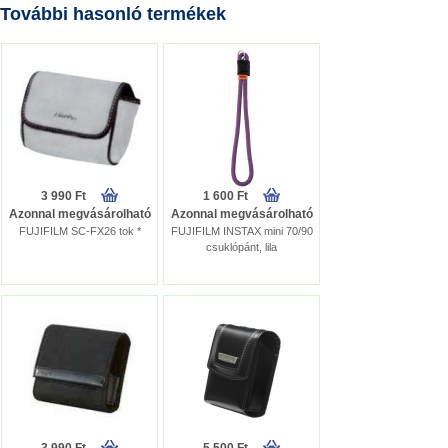
További hasonló termékek
3 990 Ft
1 600 Ft
Azonnal megvásárolható
Azonnal megvásárolható
FUJIFILM SC-FX26 tok *
FUJIFILM INSTAX mini 70/90
csuklópánt, lila