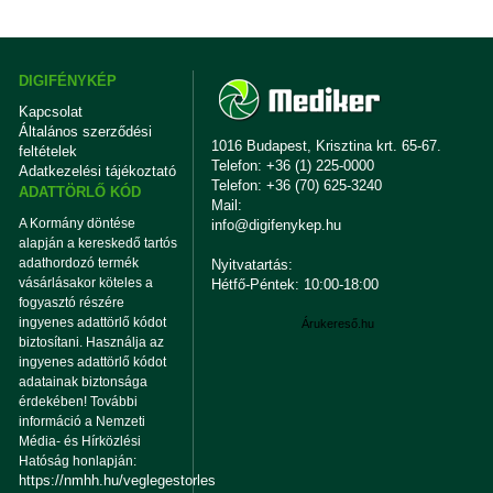
DIGIFÉNYKÉP
Kapcsolat
Általános szerződési
1016 Budapest, Krisztina krt. 65-67.
feltételek
Telefon: +36 (1) 225-0000
Adatkezelési tájékoztató
Telefon: +36 (70) 625-3240
ADATTÖRLŐ KÓD
Mail:
A Kormány döntése
info@digifenykep.hu
alapján a kereskedő tartós
adathordozó termék
Nyitvatartás:
vásárlásakor köteles a
Hétfő-Péntek: 10:00-18:00
fogyasztó részére
ingyenes adattörlő kódot
Árukereső.hu
biztosítani. Használja az
ingyenes adattörlő kódot
adatainak biztonsága
érdekében! További
információ a Nemzeti
Média- és Hírközlési
Hatóság honlapján:
https://nmhh.hu/veglegestorles