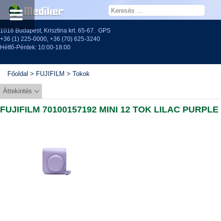
1016 Budapest, Krisztina krt. 65-67.
GPS
+36 (1) 225-0000
,
+36 (70) 625-3240
Hétfő-Péntek: 10:00-18:00
Főoldal
>
FUJIFILM
>
Tokok
Áttekintés
FUJIFILM 70100157192 MINI 12 TOK LILAC PURPLE