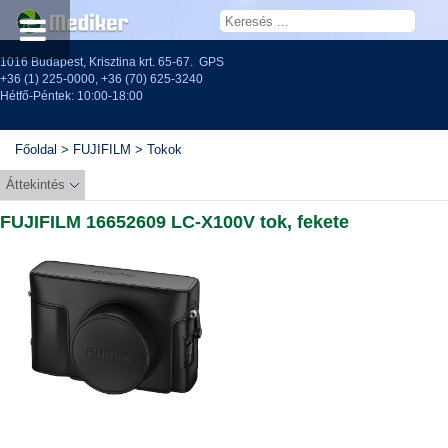
1016 Budapest, Krisztina krt. 65-67.
GPS
+36 (1) 225-0000
,
+36 (70) 625-3240
Hétfő-Péntek: 10:00-18:00
Főoldal
>
FUJIFILM
>
Tokok
Áttekintés
FUJIFILM 16652609 LC-X100V tok, fekete