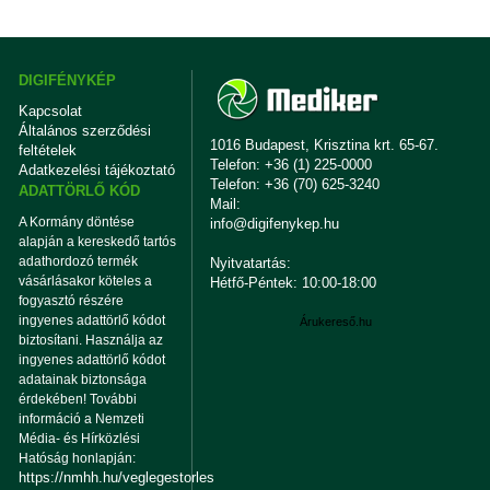
DIGIFÉNYKÉP
Kapcsolat
Általános szerződési
1016 Budapest, Krisztina krt. 65-67.
feltételek
Telefon: +36 (1) 225-0000
Adatkezelési tájékoztató
Telefon: +36 (70) 625-3240
ADATTÖRLŐ KÓD
Mail:
A Kormány döntése
info@digifenykep.hu
alapján a kereskedő tartós
adathordozó termék
Nyitvatartás:
vásárlásakor köteles a
Hétfő-Péntek: 10:00-18:00
fogyasztó részére
ingyenes adattörlő kódot
Árukereső.hu
biztosítani. Használja az
ingyenes adattörlő kódot
adatainak biztonsága
érdekében! További
információ a Nemzeti
Média- és Hírközlési
Hatóság honlapján:
https://nmhh.hu/veglegestorles