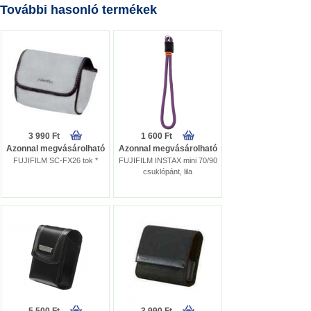
További hasonló termékek
3 990 Ft
1 600 Ft
Azonnal megvásárolható
Azonnal megvásárolható
FUJIFILM SC-FX26 tok *
FUJIFILM INSTAX mini 70/90
csuklópánt, lila