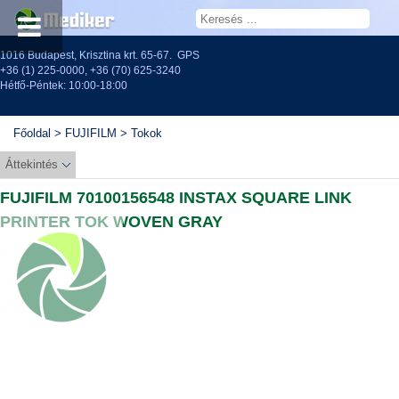
1016 Budapest, Krisztina krt. 65-67.
GPS
+36 (1) 225-0000
,
+36 (70) 625-3240
Hétfő-Péntek: 10:00-18:00
Főoldal
>
FUJIFILM
>
Tokok
Áttekintés
FUJIFILM 70100156548 INSTAX SQUARE LINK
PRINTER TOK WOVEN GRAY