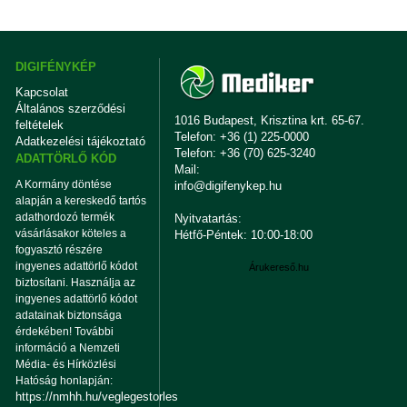
DIGIFÉNYKÉP
Kapcsolat
Általános szerződési
1016 Budapest, Krisztina krt. 65-67.
feltételek
Telefon: +36 (1) 225-0000
Adatkezelési tájékoztató
Telefon: +36 (70) 625-3240
ADATTÖRLŐ KÓD
Mail:
A Kormány döntése
info@digifenykep.hu
alapján a kereskedő tartós
adathordozó termék
Nyitvatartás:
vásárlásakor köteles a
Hétfő-Péntek: 10:00-18:00
fogyasztó részére
ingyenes adattörlő kódot
Árukereső.hu
biztosítani. Használja az
ingyenes adattörlő kódot
adatainak biztonsága
érdekében! További
információ a Nemzeti
Média- és Hírközlési
Hatóság honlapján:
https://nmhh.hu/veglegestorles