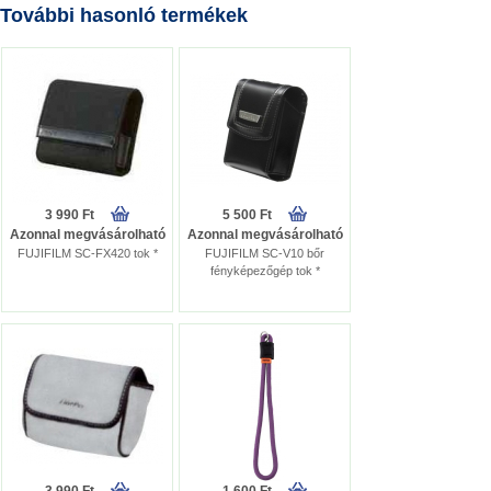
További hasonló termékek
3 990 Ft
5 500 Ft
Azonnal megvásárolható
Azonnal megvásárolható
FUJIFILM SC-FX420 tok *
FUJIFILM SC-V10 bőr
fényképezőgép tok *