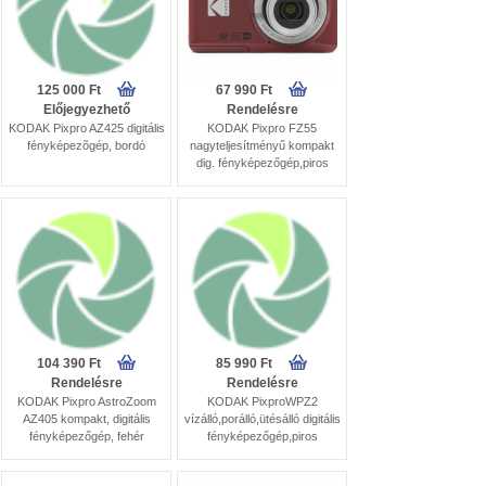
125 000 Ft
67 990 Ft
Előjegyezhető
Rendelésre
KODAK Pixpro AZ425 digitális
KODAK Pixpro FZ55
fényképezõgép, bordó
nagyteljesítményű kompakt
dig. fényképezőgép,piros
104 390 Ft
85 990 Ft
Rendelésre
Rendelésre
KODAK Pixpro AstroZoom
KODAK PixproWPZ2
AZ405 kompakt, digitális
vízálló,porálló,ütésálló digitális
fényképezőgép, fehér
fényképezőgép,piros