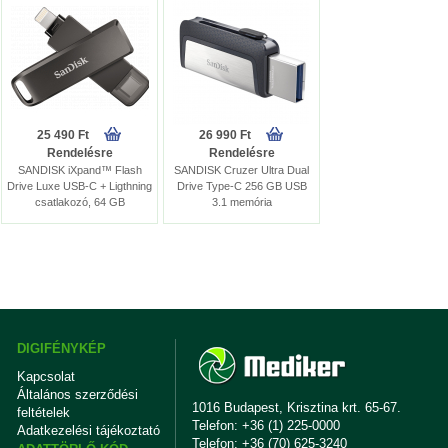
25 490 Ft
26 990 Ft
Rendelésre
Rendelésre
SANDISK iXpand™ Flash
SANDISK Cruzer Ultra Dual
Drive Luxe USB-C + Ligthning
Drive Type-C 256 GB USB
csatlakozó, 64 GB
3.1 memória
DIGIFÉNYKÉP
Kapcsolat
Általános szerződési
1016 Budapest, Krisztina krt. 65-67.
feltételek
Telefon: +36 (1) 225-0000
Adatkezelési tájékoztató
Telefon: +36 (70) 625-3240