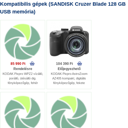
Kompatibilis gépek (SANDISK Cruzer Blade 128 GB
USB memória)
85 990 Ft
104 390 Ft
Rendelésre
Előjegyezhető
KODAK Pixpro WPZ2 vízálló,
KODAK Pixpro AstroZoom
porálló, ütésálló dig.
AZ405 kompakt, digitális
fényképezőgép, fehér
fényképezőgép, fekete