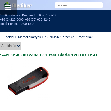
1016 Budapest, Krisztina krt. 65-67.
GPS
+36 (1) 225-0000
,
+36 (70) 625-3240
Hétfő-Péntek: 10:00-18:00
Főoldal
>
Memóriakártyák
>
SANDISK Cruzer USB memóriák
Áttekintés
SANDISK 00124043 Cruzer Blade 128 GB USB
memória