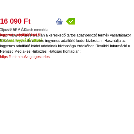
16 090 Ft
12 669 Ft + Áfa
Típus:
USB 2.0 Flash memória
Ingyenes adattörlő kód !!!
A Kormány döntése alapján a kereskedő tartós adathordozó termék vásárlásakor
Azonnal megvásárolható
köteles a fogyasztó részére ingyenes adattörlő kódot biztosítani. Használja az
ingyenes adattörlő kódot adatainak biztonsága érdekében! További információ a
Nemzeti Média- és Hírközlési Hatóság honlapján:
https://nmhh.hu/veglegestorles