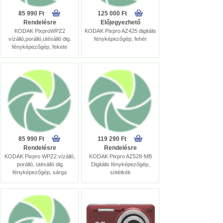
85 990 Ft
125 000 Ft
Rendelésre
Előjegyezhető
KODAK PixproWPZ2
KODAK Pixpro AZ425 digitális
vízálló,porálló,ütésálló dig.
fényképezõgép, fehér
fényképezőgép, fekete
85 990 Ft
119 290 Ft
Rendelésre
Rendelésre
KODAK Pixpro WPZ2 vízálló,
KODAK Pixpro AZ528-MB
porálló, ütésálló dig
Digitális fényképezőgép,
fényképezőgép, sárga
sötétkék