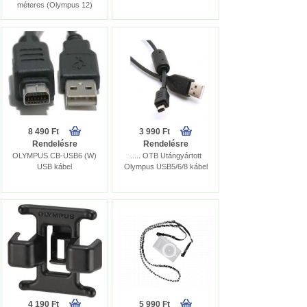
méteres (Olympus 12)
8 490 Ft
3 990 Ft
Rendelésre
Rendelésre
OLYMPUS CB-USB6 (W)
..... OTB Utángyártott
USB kábel
Olympus USB5/6/8 kábel
4 190 Ft
5 990 Ft