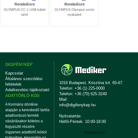
Rendelésre
Rendelésre
OLYMPUS CC-1 USB kábel
OLYMPUS Olympus ezüst
tartó
nyakpánt
DIGIFÉNYKÉP
Kapcsolat
Általános szerződési
1016 Budapest, Krisztina krt. 65-67.
feltételek
Telefon: +36 (1) 225-0000
Adatkezelési tájékoztató
Telefon: +36 (70) 625-3240
ADATTÖRLŐ KÓD
Mail:
A Kormány döntése
info@digifenykep.hu
alapján a kereskedő tartós
adathordozó termék
Nyitvatartás:
vásárlásakor köteles a
Hétfő-Péntek: 10:00-18:00
fogyasztó részére
ingyenes adattörlő kódot
Árukereső.hu
biztosítani. Használja az