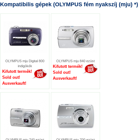
Kompatibilis gépek (OLYMPUS fém nyakszíj (mju) *)
OLYMPUS mju Digital 800
OLYMPUS mju 840 ezüst
indigókék
Kifutott termék!
Kifutott termék!
Sold out!
Sold out!
Ausverkauft!
Ausverkauft!
OLYMPUS mju 740 ezüst
OLYMPUS mju 700 ezüst