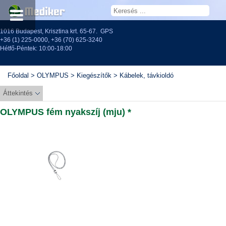
1016 Budapest, Krisztina krt. 65-67.
GPS
+36 (1) 225-0000
,
+36 (70) 625-3240
Hétfő-Péntek: 10:00-18:00
Főoldal
>
OLYMPUS
>
Kiegészítők
>
Kábelek, távkioldó
Áttekintés
OLYMPUS fém nyakszíj (mju) *