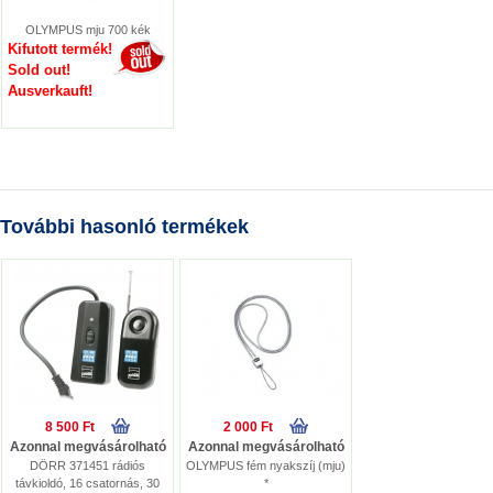
OLYMPUS mju 700 kék
Kifutott termék!
Sold out!
Ausverkauft!
További hasonló termékek
8 500 Ft
2 000 Ft
Azonnal megvásárolható
Azonnal megvásárolható
DÖRR 371451 rádiós
OLYMPUS fém nyakszíj (mju)
távkioldó, 16 csatornás, 30
*