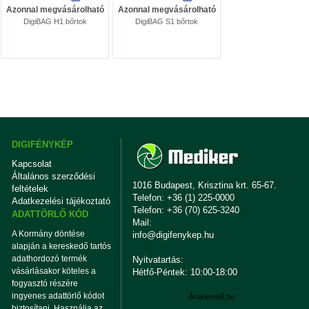
Azonnal megvásárolható
Azonnal megvásárolható
DigiBAG H1 bőrtok
DigiBAG S1 bőrtok
DIGIFÉNYKÉP
Kapcsolat
Általános szerződési
1016 Budapest, Krisztina krt. 65-67.
feltételek
Telefon: +36 (1) 225-0000
Adatkezelési tájékoztató
Telefon: +36 (70) 625-3240
ADATTÖRLŐ KÓD
Mail:
A Kormány döntése
info@digifenykep.hu
alapján a kereskedő tartós
adathordozó termék
Nyitvatartás:
vásárlásakor köteles a
Hétfő-Péntek: 10:00-18:00
fogyasztó részére
ingyenes adattörlő kódot
Árukereső.hu
biztosítani. Használja az