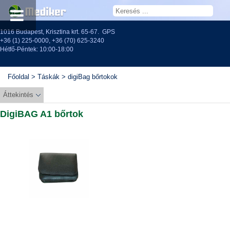
1016 Budapest, Krisztina krt. 65-67.
GPS
+36 (1) 225-0000
,
+36 (70) 625-3240
Hétfő-Péntek: 10:00-18:00
Főoldal
>
Táskák
>
digiBag bőrtokok
Áttekintés
DigiBAG A1 bőrtok