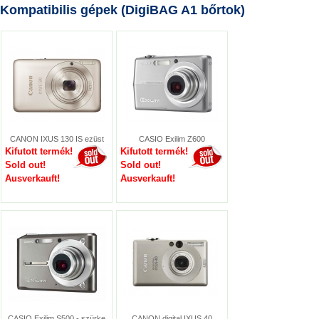
Kompatibilis gépek (DigiBAG A1 bőrtok)
CANON IXUS 130 IS ezüst
CASIO Exilim Z600
Kifutott termék!
Kifutott termék!
Sold out!
Sold out!
Ausverkauft!
Ausverkauft!
CASIO Exilim S500 - szürke
CANON digital IXUS 40