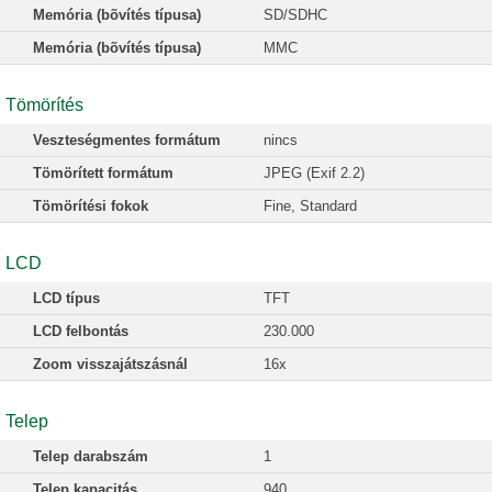
Memória (bõvítés típusa)
SD/SDHC
Memória (bõvítés típusa)
MMC
Tömörítés
Veszteségmentes formátum
nincs
Tömörített formátum
JPEG (Exif 2.2)
Tömörítési fokok
Fine, Standard
LCD
LCD típus
TFT
LCD felbontás
230.000
Zoom visszajátszásnál
16x
Telep
Telep darabszám
1
Telep kapacitás
940