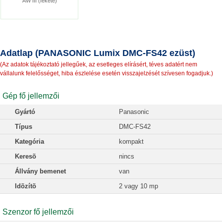
AW III (fekete)
Adatlap (PANASONIC Lumix DMC-FS42 ezüst)
(Az adatok tájékoztató jellegűek, az esetleges elírásért, téves adatért nem
vállalunk felelősséget, hiba észlelése esetén visszajelzését szívesen fogadjuk.)
Gép fő jellemzői
Gyártó
Panasonic
Típus
DMC-FS42
Kategória
kompakt
Keresõ
nincs
Állvány bemenet
van
Idõzítõ
2 vagy 10 mp
Szenzor fő jellemzői