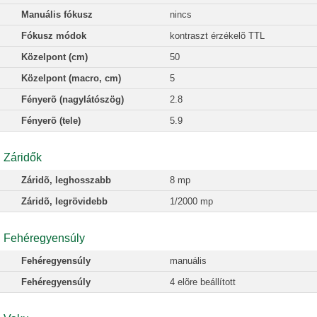
Manuális fókusz
nincs
Fókusz módok
kontraszt érzékelõ TTL
Közelpont (cm)
50
Közelpont (macro, cm)
5
Fényerõ (nagylátószög)
2.8
Fényerõ (tele)
5.9
Záridők
Záridõ, leghosszabb
8 mp
Záridõ, legrövidebb
1/2000 mp
Fehéregyensúly
Fehéregyensúly
manuális
Fehéregyensúly
4 elõre beállított