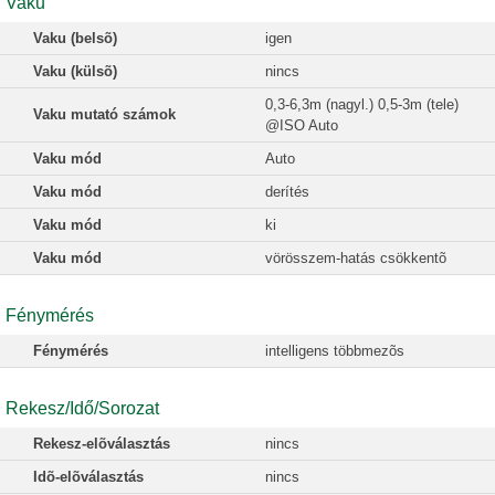
Vaku
Vaku (belsõ)
igen
Vaku (külsõ)
nincs
0,3-6,3m (nagyl.) 0,5-3m (tele)
Vaku mutató számok
@ISO Auto
Vaku mód
Auto
Vaku mód
derítés
Vaku mód
ki
Vaku mód
vörösszem-hatás csökkentõ
Fénymérés
Fénymérés
intelligens többmezõs
Rekesz/Idő/Sorozat
Rekesz-elõválasztás
nincs
Idõ-elõválasztás
nincs