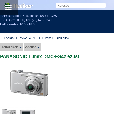
1016 Budapest, Krisztina krt. 65-67.
GPS
+36 (1) 225-0000
,
+36 (70) 625-3240
Hétfő-Péntek: 10:00-18:00
Főoldal
>
PANASONIC
>
Lumix FT (vízálló)
Tartozékok
Adatlap
PANASONIC Lumix DMC-FS42 ezüst