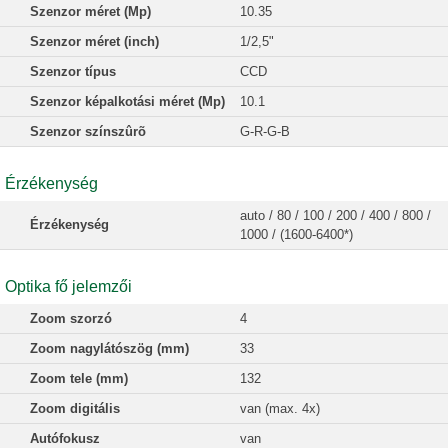
Szenzor méret (Mp)
10.35
Szenzor méret (inch)
1/2,5"
Szenzor típus
CCD
Szenzor képalkotási méret (Mp)
10.1
Szenzor színszûrõ
G-R-G-B
Érzékenység
auto / 80 / 100 / 200 / 400 / 800 /
Érzékenység
1000 / (1600-6400*)
Optika fő jelemzői
Zoom szorzó
4
Zoom nagylátószög (mm)
33
Zoom tele (mm)
132
Zoom digitális
van (max. 4x)
Autófokusz
van