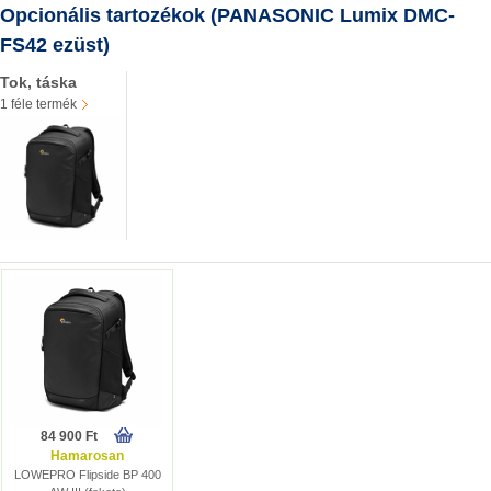
Opcionális tartozékok (PANASONIC Lumix DMC-
FS42 ezüst)
Tok, táska
1 féle termék
84 900 Ft
Hamarosan
LOWEPRO Flipside BP 400