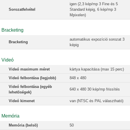
igen (2,3 kép/mp 3 Fine és 5
Sorozatfelvétel
Standard képig, 6 kép/mp 3
Mpixelen)
Bracketing
automatikus expozíció sorozat 3
Bracketing
képig
Videó
Videó maximum méret
kártya kapacitása (max 15 perc)
Videó felbontása (legjobb)
848 x 480
Videó felbontása (egyéb
640 x 480 30 kép/mp frissítés
lehetõségek)
Videó kimenet
van (NTSC és PAL választható)
Memória
Memória (belsõ)
50