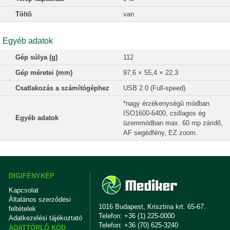
Töltõ
van
Egyéb adatok
Gép súlya (g)
112
Gép méretei (mm)
97,6 × 55,4 × 22,3
Csatlakozás a számítógéphez
USB 2.0 (Full-speed)
*nagy érzékenységû módban
ISO1600-6400, csillagos ég
Egyéb adatok
üzemmódban max. 60 mp záridõ,
AF segédfény, EZ zoom.
DIGIFÉNYKÉP
Kapcsolat
Általános szerződési
1016 Budapest, Krisztina krt. 65-67.
feltételek
Telefon: +36 (1) 225-0000
Adatkezelési tájékoztató
Telefon: +36 (70) 625-3240
ADATTÖRLŐ KÓD