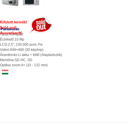
Kifutott termék!
Sold out!
Ausverkauft!
Típus:
Kompakt
Érzékelő:
10 Mp
LCD:
2,5", 230.000 pont, Fix
Videó:
848×480 (30 kép/mp)
Áramforrás:
Li akku + töltő (Alaptartozék)
Memória:
SD-HC, SD
Optikai zoom:
4× (33 - 132 mm)