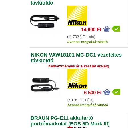
távkioldó
14 900 Ft
(11 732.3 Ft + áfa)
Azonnal megvásárolható
NIKON VAW18101 MC-DC1 vezetékes
távkioldó
Kedvezményes ár a készlet erejéig
6 500 Ft
(5 118.1 Ft + áfa)
Azonnal megvásárolható
BRAUN PG-E11 akkutartó
portrémarkolat (EOS 5D Mark III)