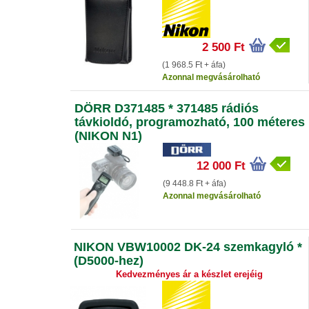
2 500 Ft
(1 968.5 Ft + áfa)
Azonnal megvásárolható
DÖRR D371485 * 371485 rádiós
távkioldó, programozható, 100 méteres
(NIKON N1)
12 000 Ft
(9 448.8 Ft + áfa)
Azonnal megvásárolható
NIKON VBW10002 DK-24 szemkagyló *
(D5000-hez)
Kedvezményes ár a készlet erejéig