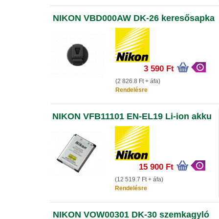
NIKON VBD000AW DK-26 keresősapka
3 590 Ft
(2 826.8 Ft + áfa)
Rendelésre
NIKON VFB11101 EN-EL19 Li-ion akku
15 900 Ft
(12 519.7 Ft + áfa)
Rendelésre
NIKON VOW00301 DK-30 szemkagyló