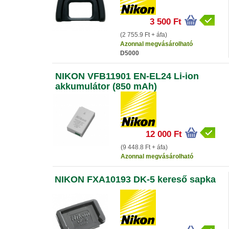
3 500 Ft
(2 755.9 Ft + áfa)
Azonnal megvásárolható
D5000
NIKON VFB11901 EN-EL24 Li-ion
akkumulátor (850 mAh)
12 000 Ft
(9 448.8 Ft + áfa)
Azonnal megvásárolható
NIKON FXA10193 DK-5 kereső sapka