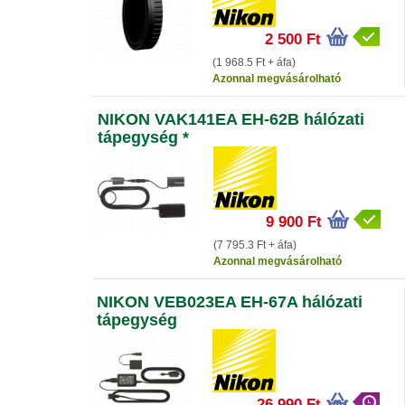
2 500 Ft
(1 968.5 Ft + áfa)
Azonnal megvásárolható
NIKON VAK141EA EH-62B hálózati
tápegység *
9 900 Ft
(7 795.3 Ft + áfa)
Azonnal megvásárolható
NIKON VEB023EA EH-67A hálózati
tápegység
26 990 Ft