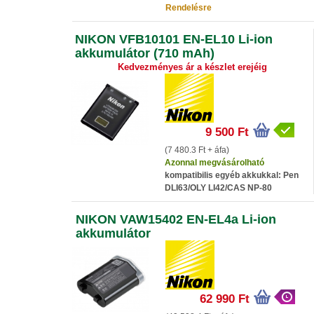
Rendelésre
NIKON VFB10101 EN-EL10 Li-ion
akkumulátor (710 mAh)
Kedvezményes ár a készlet erejéig
9 500 Ft
(7 480.3 Ft + áfa)
Azonnal megvásárolható
kompatibilis egyéb akkukkal: Pen
DLI63/OLY LI42/CAS NP-80
NIKON VAW15402 EN-EL4a Li-ion
akkumulátor
62 990 Ft