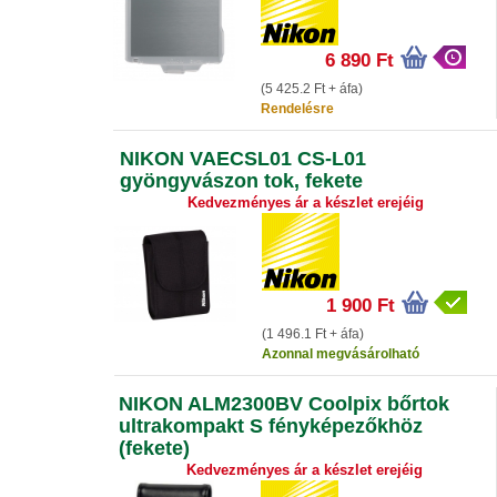
6 890 Ft
(5 425.2 Ft + áfa)
Rendelésre
NIKON VAECSL01 CS-L01
gyöngyvászon tok, fekete
Kedvezményes ár a készlet erejéig
1 900 Ft
(1 496.1 Ft + áfa)
Azonnal megvásárolható
NIKON ALM2300BV Coolpix bőrtok
ultrakompakt S fényképezőkhöz
(fekete)
Kedvezményes ár a készlet erejéig