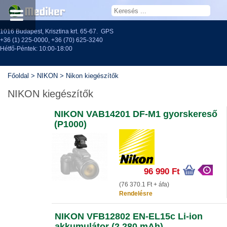
1016 Budapest, Krisztina krt. 65-67.
GPS
+36 (1) 225-0000
,
+36 (70) 625-3240
Hétfő-Péntek: 10:00-18:00
Főoldal
>
NIKON
>
Nikon kiegészítők
NIKON kiegészítők
NIKON VAB14201 DF-M1 gyorskereső
(P1000)
96 990 Ft
(76 370.1 Ft + áfa)
Rendelésre
NIKON VFB12802 EN-EL15c Li-ion
akkumulátor (2.280 mAh)