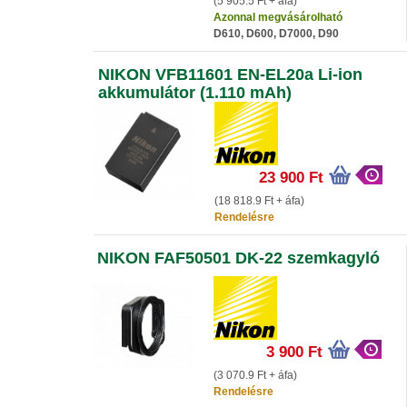
(5 905.5 Ft + áfa)
Azonnal megvásárolható
D610, D600, D7000, D90
NIKON VFB11601 EN-EL20a Li-ion
akkumulátor (1.110 mAh)
23 900 Ft
(18 818.9 Ft + áfa)
Rendelésre
NIKON FAF50501 DK-22 szemkagyló
3 900 Ft
(3 070.9 Ft + áfa)
Rendelésre