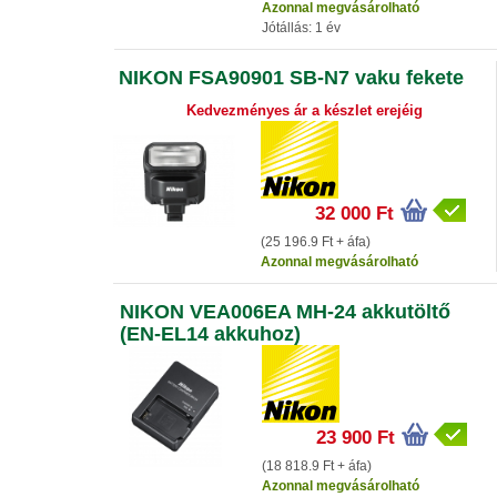
Azonnal megvásárolható
Jótállás: 1 év
NIKON FSA90901 SB-N7 vaku fekete
Kedvezményes ár a készlet erejéig
32 000 Ft
(25 196.9 Ft + áfa)
Azonnal megvásárolható
NIKON VEA006EA MH-24 akkutöltő
(EN-EL14 akkuhoz)
23 900 Ft
(18 818.9 Ft + áfa)
Azonnal megvásárolható