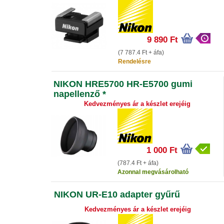
9 890 Ft
(7 787.4 Ft + áfa)
Rendelésre
NIKON HRE5700 HR-E5700 gumi
napellenző *
Kedvezményes ár a készlet erejéig
1 000 Ft
(787.4 Ft + áfa)
Azonnal megvásárolható
NIKON UR-E10 adapter gyűrű
Kedvezményes ár a készlet erejéig