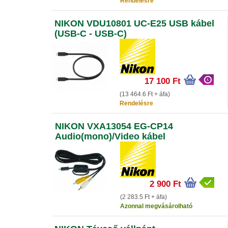
Rendelésre
NIKON VDU10801 UC-E25 USB kábel
(USB-C - USB-C)
17 100 Ft
(13 464.6 Ft + áfa)
Rendelésre
NIKON VXA13054 EG-CP14
Audio(mono)/Video kábel
2 900 Ft
(2 283.5 Ft + áfa)
Azonnal megvásárolható