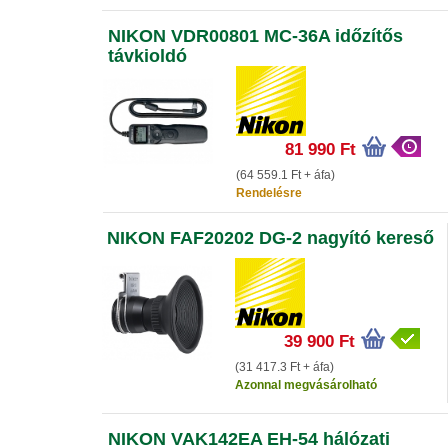
NIKON VDR00801 MC-36A időzítős
távkioldó
81 990 Ft
(64 559.1 Ft + áfa)
Rendelésre
NIKON FAF20202 DG-2 nagyító kereső
39 900 Ft
(31 417.3 Ft + áfa)
Azonnal megvásárolható
NIKON VAK142EA EH-54 hálózati