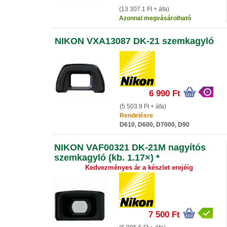
(13 307.1 Ft + áfa)
Azonnal megvásárolható
NIKON VXA13087 DK-21 szemkagyló
6 990 Ft
(5 503.9 Ft + áfa)
Rendelésre
D610, D600, D7000, D90
NIKON VAF00321 DK-21M nagyítós
szemkagyló (kb. 1.17×) *
Kedvezményes ár a készlet erejéig
7 500 Ft