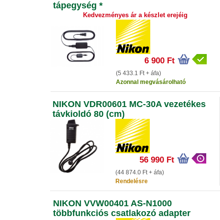
tápegység *
Kedvezményes ár a készlet erejéig
6 900 Ft
(5 433.1 Ft + áfa)
Azonnal megvásárolható
NIKON VDR00601 MC-30A vezetékes
távkioldó 80 (cm)
56 990 Ft
(44 874.0 Ft + áfa)
Rendelésre
NIKON VVW00401 AS-N1000
többfunkciós csatlakozó adapter