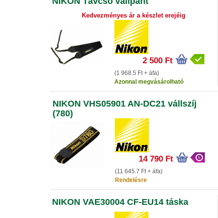
NIKON Távcső vállpánt
Kedvezményes ár a készlet erejéig
2 500 Ft
(1 968.5 Ft + áfa)
Azonnal megvásárolható
NIKON VHS05901 AN-DC21 vállszíj
(780)
14 790 Ft
(11 645.7 Ft + áfa)
Rendelésre
NIKON VAE30004 CF-EU14 táska