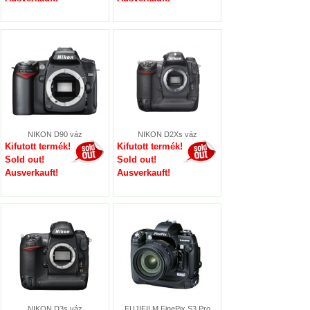
NIKON D90 váz
NIKON D2Xs váz
Kifutott termék!
Kifutott termék!
Sold out!
Sold out!
Ausverkauft!
Ausverkauft!
NIKON D3s váz
FUJIFILM FinePix S3 Pro