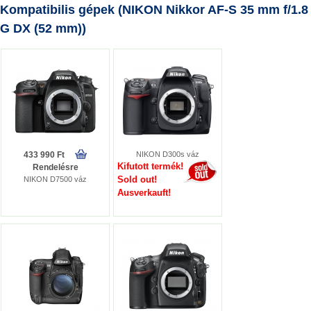
Kompatibilis gépek (NIKON Nikkor AF-S 35 mm f/1.8
G DX (52 mm))
433 990 Ft
NIKON D300s váz
Kifutott termék!
Rendelésre
Sold out!
NIKON D7500 váz
Ausverkauft!