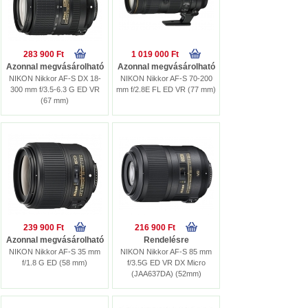
283 900 Ft
1 019 000 Ft
Azonnal megvásárolható
Azonnal megvásárolható
NIKON Nikkor AF-S DX 18-
NIKON Nikkor AF-S 70-200
300 mm f/3.5-6.3 G ED VR
mm f/2.8E FL ED VR (77 mm)
(67 mm)
239 900 Ft
216 900 Ft
Azonnal megvásárolható
Rendelésre
NIKON Nikkor AF-S 35 mm
NIKON Nikkor AF-S 85 mm
f/1.8 G ED (58 mm)
f/3.5G ED VR DX Micro
(JAA637DA) (52mm)