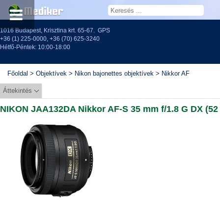
1016 Budapest, Krisztina krt. 65-67.
GPS
+36 (1) 225-0000
,
+36 (70) 625-3240
Hétfő-Péntek: 10:00-18:00
Főoldal
>
Objektívek
>
Nikon bajonettes objektívek
>
Nikkor AF
Áttekintés
objektívek
NIKON JAA132DA Nikkor AF-S 35 mm f/1.8 G DX (52
mm)