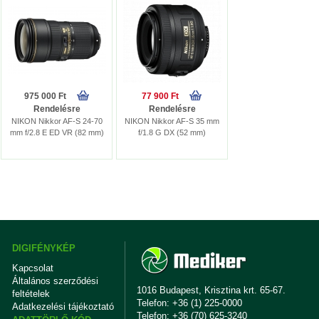
975 000 Ft
77 900 Ft
Rendelésre
Rendelésre
NIKON Nikkor AF-S 24-70
NIKON Nikkor AF-S 35 mm
mm f/2.8 E ED VR (82 mm)
f/1.8 G DX (52 mm)
DIGIFÉNYKÉP
Kapcsolat
Általános szerződési
1016 Budapest, Krisztina krt. 65-67.
feltételek
Telefon: +36 (1) 225-0000
Adatkezelési tájékoztató
Telefon: +36 (70) 625-3240