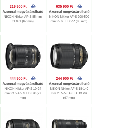
219 900 Ft
635 900 Ft
Azonnal megvásárolható
Azonnal megvásárolható
NIKON Nikkor AF-S 85 mm
NIKON Nikkor AF-S 200-500
f/1.8 G (67 mm)
mm f/5.6E ED VR (95 mm)
444 900 Ft
244 900 Ft
Azonnal megvásárolható
Azonnal megvásárolható
NIKON Nikkor AF-S 10-24
NIKON Nikkor AF-S 18-140
mm f/3.5-4.5 G ED DX (77
mm f/3.5-5.6 G ED DX VR
mm)
(67 mm)