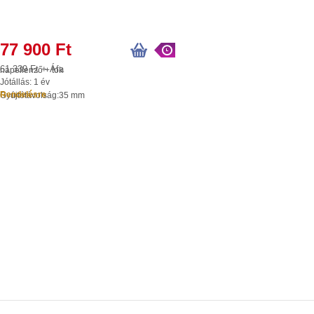
77 900 Ft
61 339 Ft + Áfa
napellenző + tok
Jótállás: 1 év
Rendelésre
Gyújtótávolság:
35 mm