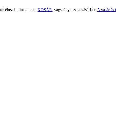
téséhez kattintson ide:
KOSÁR
, vagy folytassa a vásárlást:
A vásárlás f